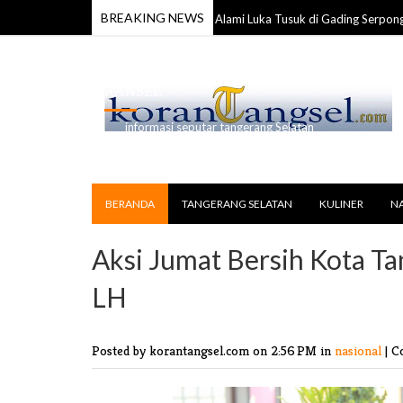
BREAKING NEWS
nggota TNI Ditemukan Tewas Alami Luka Tusuk di Gading Serpong
17 Jul
RANSEL
informasi seputar tangerang Selatan
BERANDA
TANGERANG SELATAN
KULINER
N
Aksi Jumat Bersih Kota T
LH
Posted by korantangsel.com
on 2:56 PM in
nasional
|
C