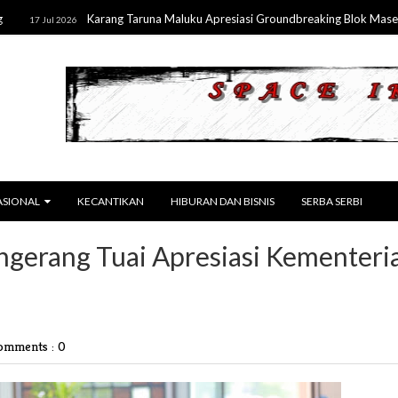
Karang Taruna Maluku Apresiasi Groundbreaking Blok Masela, Dorong
 2026
ASIONAL
KECANTIKAN
HIBURAN DAN BISNIS
SERBA SERBI
angerang Tuai Apresiasi Kementeri
omments : 0