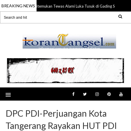
BREAKING NEWS
Anggota TNI Ditemukan Tewas Alami Luka Tusuk di Gading Serpong
026
RANSEL
informasi seputar tangerang Selatan
DPC PDI-Perjuangan Kota
Tangerang Rayakan HUT PDI