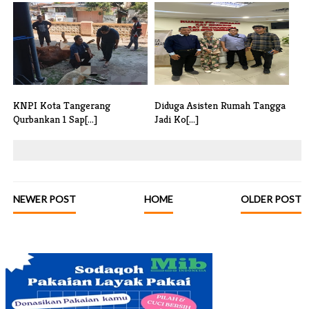
Raih Juara di Gubernur Banten
Deviden Anjlok Disorot,
Cup 2[...]
Pemuda Tega[...]
KNPI Kota Tangerang
Diduga Asisten Rumah Tangga
Qurbankan 1 Sap[...]
Jadi Ko[...]
NEWER POST
HOME
OLDER POST