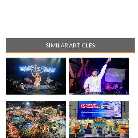
SIMILAR ARTICLES
Artis Alih Profesi Jadi Disc
Raih Sejumlah Prestasi, DJ
Jockey[...]
Gusti Ra[...]