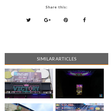
Share this:
SIMILAR ARTICLES
Merasa di Manfaatkan,
Dugaan Praktik Perjudian di
Konsumen Vict[...]
Dazz X [...]