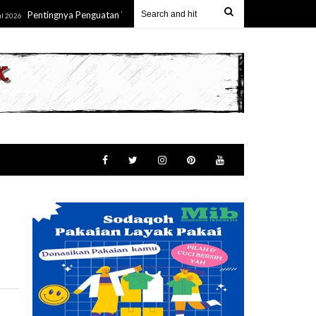
Pentingnya Penguatan Wawasan Kebangsaan Melalui Pemahaman Terhadap E