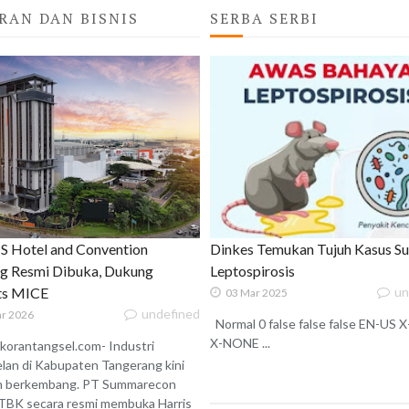
RAN DAN BISNIS
SERBA SERBI
 Hotel and Convention
Dinkes Temukan Tujuh Kasus S
g Resmi Dibuka, Dukung
Leptospirosis
ats MICE
un
03 Mar 2025
undefined
r 2026
Normal 0 false false false EN-US
X-NONE ...
korantangsel.com- Industri
lan di Kabupaten Tangerang kini
n berkembang. PT Summarecon
TBK secara resmi membuka Harris