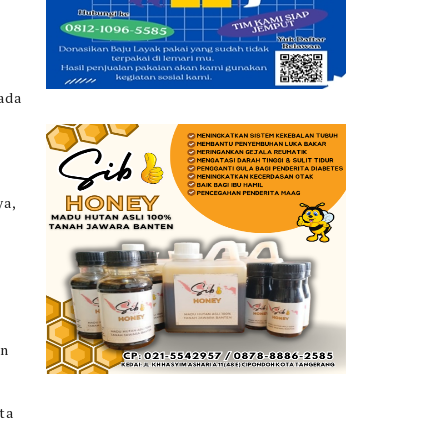
ada
ya,
an
ta