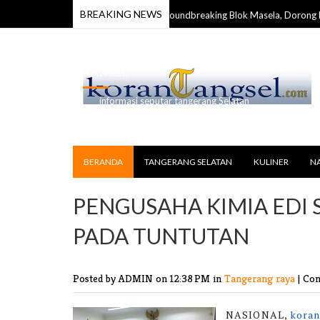
BREAKING NEWS
arang Taruna Maluku Apresiasi Groundbreaking Blok Masela, Dorong Perce
RANSEL
informasi seputar tangerang Selatan
BERANDA
TANGERANG SELATAN
KULINER
N
PENGUSAHA KIMIA EDI S
PADA TUNTUTAN
Posted by ADMIN
on 12:38 PM in
Tangerang raya
|
Com
NASIONAL,
koran