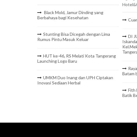
Hotel&C
Black Mold, Jamur Dinding yang
Berbahaya bagi Kesehatan
Cuan
Stunting Bisa Dicegah dengan Lima
DI J
Rumus Pintu Masuk Keluar
Iskanda
Kel.Mek
Tanger
HUT ke-46, RS Melati Kota Tangerang
Launching Logo Baru
Raya
Batam b
UMKM Duo Inang dan UPH Ciptakan
Inovasi Sediaan Herbal
Fith
Batik 