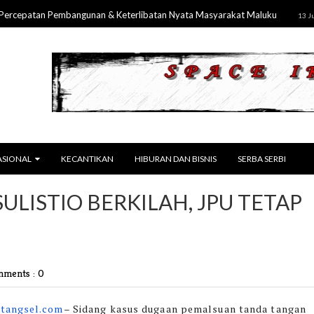
patan Pembangunan & Keterlibatan Nyata Masyarakat Maluku
13 Jul 2026
ASIONAL
KECANTIKAN
HIBURAN DAN BISNIS
SERBA SERBI
ULISTIO BERKILAH, JPU TETAP
ments : 0
tangsel.com
–
Sidang kasus dugaan pemalsuan tanda tangan