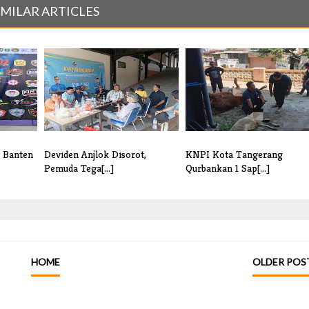
IMILAR ARTICLES
r Banten
Deviden Anjlok Disorot,
KNPI Kota Tangerang
Pemuda Tega[...]
Qurbankan 1 Sap[...]
HOME
OLDER POS