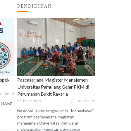
PENDIDIKAN
uspek
Pascasarjana Magister Manajemen
Universitas Pamulang Gelar PKM di
defined
Perumahan Bukit Ravaria
undefined
15 Jun 2025
 X-NONE
Nasional, Korantangsel.com - Mahasiswa/i
program pascasarjana magister
manajemen Universitas Pamulang
melaksanakan kegiatan pengabdian