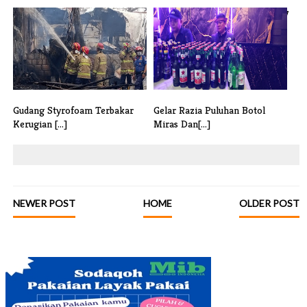
Satpol PP Tangsel Gelar Razia
Satpol PP Tangsel Tertibkan 37
Tega[...]
Rekl[...]
Gudang Styrofoam Terbakar
Gelar Razia Puluhan Botol
Kerugian [...]
Miras Dan[...]
NEWER POST
HOME
OLDER POST