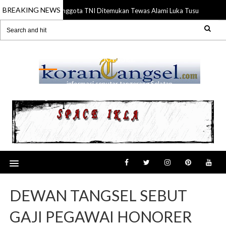
BREAKING NEWS
Anggota TNI Ditemukan Tewas Alami Luka Tusuk di Gadin
21 Jul 2026
RANSEL
informasi seputar tangerang Selatan
DEWAN TANGSEL SEBUT
GAJI PEGAWAI HONORER