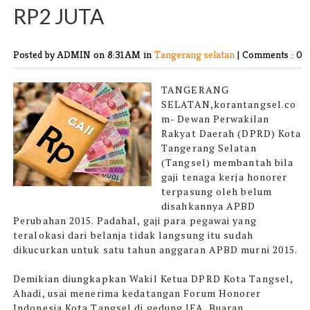
RP2 JUTA
Posted by ADMIN
on 8:31 AM in
Tangerang selatan
|
Comments : 0
TANGERANG
SELATAN,korantangsel.co
m-
Dewan Perwakilan
Rakyat Daerah (DPRD) Kota
Tangerang Selatan
(Tangsel) membantah bila
gaji tenaga kerja honorer
terpasung oleh belum
disahkannya APBD
Perubahan 2015. Padahal, gaji para pegawai yang
teralokasi dari belanja tidak langsung itu sudah
dikucurkan untuk satu tahun anggaran APBD murni 2015.
Demikian diungkapkan Wakil Ketua DPRD Kota Tangsel,
Ahadi, usai menerima kedatangan Forum Honorer
Indonesia Kota Tangsel di gedung IFA, Buaran,