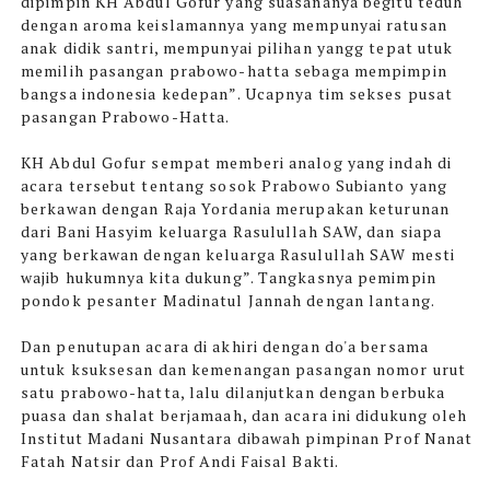
dipimpin KH Abdul Gofur yang suasananya begitu teduh
dengan aroma keislamannya yang mempunyai ratusan
anak didik santri, mempunyai pilihan yangg tepat utuk
memilih pasangan prabowo-hatta sebaga mempimpin
bangsa indonesia kedepan”. Ucapnya tim sekses pusat
pasangan Prabowo-Hatta.
KH Abdul Gofur sempat memberi analog yang indah di
acara tersebut tentang sosok Prabowo Subianto yang
berkawan dengan Raja Yordania merupakan keturunan
dari Bani Hasyim keluarga Rasulullah SAW, dan siapa
yang berkawan dengan keluarga Rasulullah SAW mesti
wajib hukumnya kita dukung”. Tangkasnya pemimpin
pondok pesanter Madinatul Jannah dengan lantang.
Dan penutupan acara di akhiri dengan do'a bersama
untuk ksuksesan dan kemenangan pasangan nomor urut
satu prabowo-hatta, lalu dilanjutkan dengan berbuka
puasa dan shalat berjamaah, dan acara ini didukung oleh
Institut Madani Nusantara dibawah pimpinan Prof Nanat
Fatah Natsir dan Prof Andi Faisal Bakti.