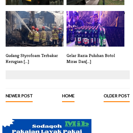
Satpol PP Tangsel Gelar Razia
Satpol PP Tangsel Tertibkan 37
Tega[...]
Rekl[...]
Gudang Styrofoam Terbakar
Gelar Razia Puluhan Botol
Kerugian [...]
Miras Dan[...]
NEWER POST
HOME
OLDER POST