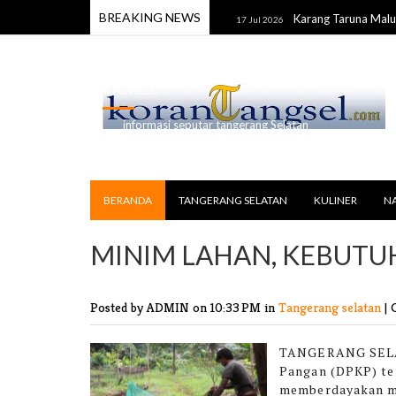
BREAKING NEWS
mi Luka Tusuk di Gading Serpong
Karang Taruna Maluku Apr
17 Jul 2026
RANSEL
informasi seputar tangerang Selatan
BERANDA
TANGERANG SELATAN
KULINER
N
MINIM LAHAN, KEBUTU
Posted by ADMIN
on 10:33 PM in
Tangerang selatan
|
TANGERANG SELA
Pangan (DPKP) te
memberdayakan ma