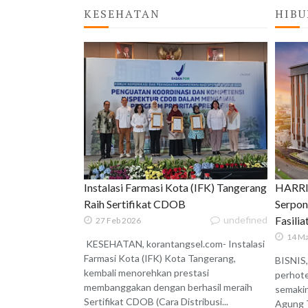
KESEHATAN
HIBU
Instalasi Farmasi Kota (IFK) Tangerang
HARRIS
Raih Sertifikat CDOB
Serpon
undefined
Fasili
27 Feb 2026
14 Ma
KESEHATAN, korantangsel.com- Instalasi
Farmasi Kota (IFK) Kota Tangerang,
BISNIS,
kembali menorehkan prestasi
perhote
membanggakan dengan berhasil meraih
semaki
Sertifikat CDOB (Cara Distribusi...
Agung 