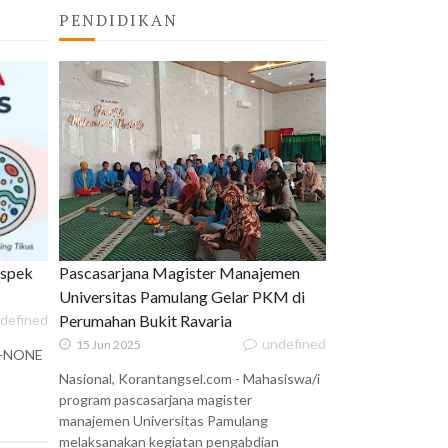
PENDIDIKAN
uspek
Pascasarjana Magister Manajemen
Universitas Pamulang Gelar PKM di
defined
Perumahan Bukit Ravaria
undefined
15 Jun 2025
 X-NONE
Nasional, Korantangsel.com - Mahasiswa/i
program pascasarjana magister
manajemen Universitas Pamulang
melaksanakan kegiatan pengabdian