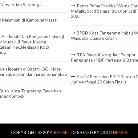
onvention Serpong...
Penta Prima Prediksi Warna Cat
Metalik, Solid Sampai Bunglon Jadi
2025
 Melimpah di Kampung Nastar
BPBD Kota Tangerang Imbau W
UAL Tanah Dan Bangunan Lokasi jl
Waspada Cuaca Ekstrim
r Muda / JI Rawa Kucing
arsari Kec.Neglasari Kota
ang
TPA Rawa Kucing Jadi Pelopor
Penggunaan RDF Pertama di Bant
kan lebaran di Batam, GGI Hotel
anyak diskon dan harga terjangkau
Audisi Pencarian PPID Banten D
Juri Verifikasi 20 Calon Finalis
 Butik Kota Tangerang Tawarkan
Benang Smock
COPYRIGHT © 2014
RANSEL.
DESIGNED BY
ODDTHEMES