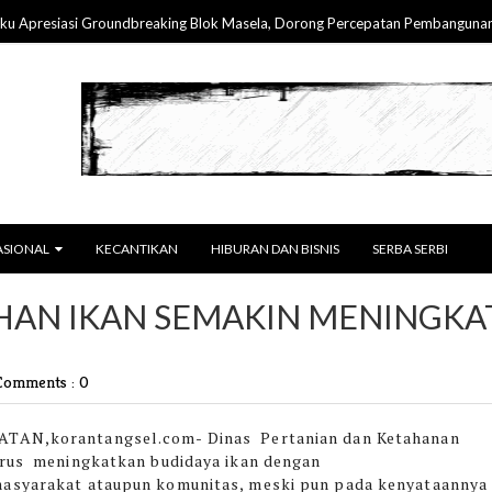
esiasi Groundbreaking Blok Masela, Dorong Percepatan Pembangunan & Ket
ASIONAL
KECANTIKAN
HIBURAN DAN BISNIS
SERBA SERBI
HAN IKAN SEMAKIN MENINGKA
Comments : 0
TAN,korantangsel.com-
Dinas Pertanian dan Ketahanan
rus meningkatkan budidaya ikan dengan
syarakat ataupun komunitas, meski pun pada kenyataannya