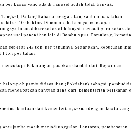
an perikanan yang ada di Tangsel sudah tidak banyak.
Tangsel, Dadang Raharja mengatakan, saat ini luas lahan
 sekitar 100 hektar. Di mana sebelumnya, mencapai
urangnya lahan dikarenakan alih fungsi menjadi perumahan da
pnya usai panen ikan lele di Bambu Apus, Pamulang, kemarin
 ikan sebesar 245 ton per tahunnya. Sedangkan, kebutuhan ika
51 ton per tahun.
ak mencukupi. Kekurangan pasokan diambil dari Bogor dan
i 54 kelompok pembudidaya ikan (Pokdakan) sebagai pembudid
akan mendapatkan bantuan dana dari kementerian perikanan 
nerima bantuan dari kementerian, sesuai dengan kuota yang
ng atau jumbo masih menjadi unggulan. Lantaran, pembesaran