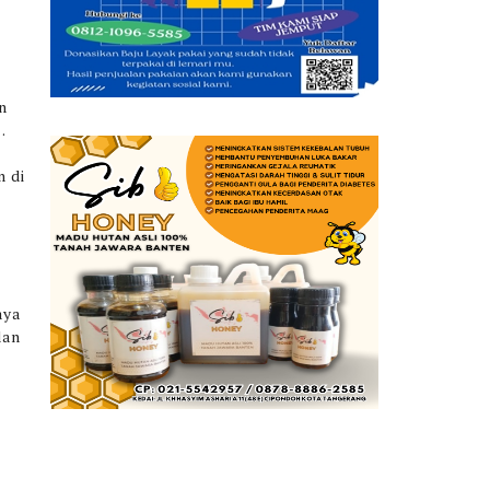
n
.
n di
aya
dan