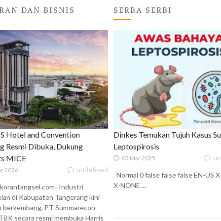
RAN DAN BISNIS
SERBA SERBI
 Hotel and Convention
Dinkes Temukan Tujuh Kasus S
g Resmi Dibuka, Dukung
Leptospirosis
ats MICE
un
03 Mar 2025
undefined
r 2026
Normal 0 false false false EN-US
X-NONE ...
korantangsel.com- Industri
lan di Kabupaten Tangerang kini
n berkembang. PT Summarecon
TBK secara resmi membuka Harris