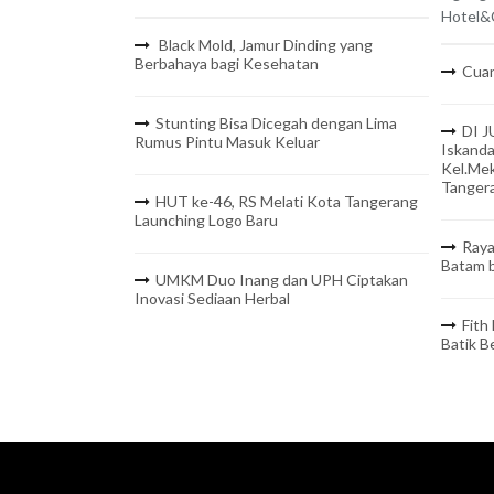
Hotel&C
Black Mold, Jamur Dinding yang
Berbahaya bagi Kesehatan
Cuan
Stunting Bisa Dicegah dengan Lima
DI J
Rumus Pintu Masuk Keluar
Iskanda
Kel.Mek
Tanger
HUT ke-46, RS Melati Kota Tangerang
Launching Logo Baru
Raya
Batam b
UMKM Duo Inang dan UPH Ciptakan
Inovasi Sediaan Herbal
Fith
Batik 