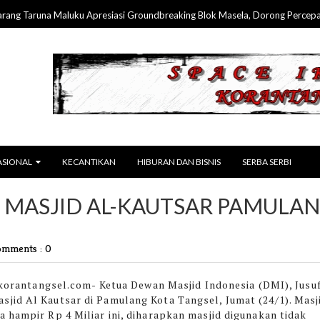
Taruna Maluku Apresiasi Groundbreaking Blok Masela, Dorong Percepatan 
ASIONAL
KECANTIKAN
HIBURAN DAN BISNIS
SERBA SERBI
N MASJID AL-KAUTSAR PAMULA
mments : 0
orantangsel.com-
Ketua Dewan Masjid Indonesia (DMI), Jusu
sjid Al Kautsar di Pamulang Kota Tangsel, Jumat (24/1). Masj
a hampir Rp 4 Miliar ini, diharapkan masjid digunakan tidak