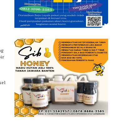
ng
ir
sel