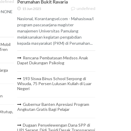
defined
Perumahan Bukit Ravaria
undefined
15 Jun 2025
 X-NONE
Nasional, Korantangsel.com - Mahasiswa/i
program pascasarjana magister
manajemen Universitas Pamulang
melaksanakan kegiatan pengabdian
kepada masyarakat (PKM) di Perumahan...
 Mobil
 Tren
Rencana Pembatasan Medsos Anak
Dapat Dukungan Psikolog
arga
193 Siswa Binus School Serpong di
Wisuda, 75 Persen Lulusan Kuliah di Luar
Negeri
en
Gubernur Banten Apresiasi Program
Angkutan Gratis Bagi Pelajar
itutup,
Dugaan Penyelewengan Dana SPP di
UPI Serang, Didi Tasidi Desak Transparansi