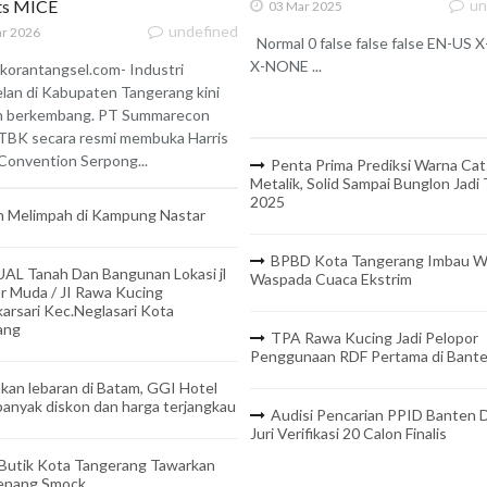
ats MICE
un
03 Mar 2025
undefined
r 2026
Normal 0 false false false EN-US
X-NONE ...
korantangsel.com- Industri
lan di Kabupaten Tangerang kini
n berkembang. PT Summarecon
TBK secara resmi membuka Harris
onvention Serpong...
Penta Prima Prediksi Warna Cat
Metalik, Solid Sampai Bunglon Jadi
2025
 Melimpah di Kampung Nastar
BPBD Kota Tangerang Imbau W
UAL Tanah Dan Bangunan Lokasi jl
Waspada Cuaca Ekstrim
r Muda / JI Rawa Kucing
arsari Kec.Neglasari Kota
ang
TPA Rawa Kucing Jadi Pelopor
Penggunaan RDF Pertama di Bant
kan lebaran di Batam, GGI Hotel
anyak diskon dan harga terjangkau
Audisi Pencarian PPID Banten D
Juri Verifikasi 20 Calon Finalis
 Butik Kota Tangerang Tawarkan
Benang Smock