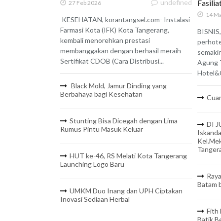
undefined
Fasili
27 Feb 2026
14 Ma
KESEHATAN, korantangsel.com- Instalasi
Farmasi Kota (IFK) Kota Tangerang,
BISNIS,
kembali menorehkan prestasi
perhote
membanggakan dengan berhasil meraih
semaki
Sertifikat CDOB (Cara Distribusi...
Agung 
Hotel&C
Black Mold, Jamur Dinding yang
Berbahaya bagi Kesehatan
Cuan
Stunting Bisa Dicegah dengan Lima
DI J
Rumus Pintu Masuk Keluar
Iskanda
Kel.Mek
Tanger
HUT ke-46, RS Melati Kota Tangerang
Launching Logo Baru
Raya
Batam b
UMKM Duo Inang dan UPH Ciptakan
Inovasi Sediaan Herbal
Fith
Batik 