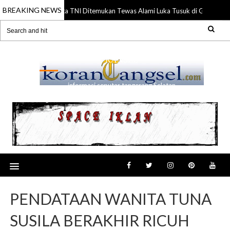
BREAKING NEWS
Anggota TNI Ditemukan Tewas Alami Luka Tusuk di Gading Ser
21 Jul 2026
RANSEL
informasi seputar tangerang Selatan
PENDATAAN WANITA TUNA
SUSILA BERAKHIR RICUH