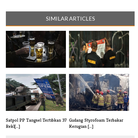
SIMILAR ARTICLES
Waduh, SPG Anker Beer Sebut
Satpol PP Tangsel Gelar Razia
Belum T[...]
Tega[...]
Satpol PP Tangsel Tertibkan 37
Gudang Styrofoam Terbakar
Rekl[...]
Kerugian [...]