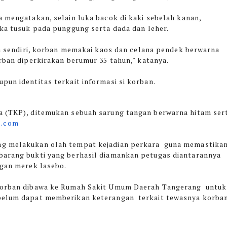
 mengatakan, selain luka bacok di kaki sebelah kanan,
ka tusuk pada punggung serta dada dan leher.
ya sendiri, korban memakai kaos dan celana pendek berwarna
rban diperkirakan berumur 35 tahun," katanya.
pun identitas terkait informasi si korban.
a (TKP), ditemukan sebuah sarung tangan berwarna hitam ser
l.com
ung melakukan olah tempat kejadian perkara guna memastika
barang bukti yang berhasil diamankan petugas diantarannya
ngan merek lasebo.
 korban dibawa ke Rumah Sakit Umum Daerah Tangerang untuk
belum dapat memberikan keterangan terkait tewasnya korban