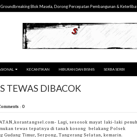
ndbreaking Blok Masela, Dorong Percepatan Pembangunan & Keterlibatan N
ASIONAL
KECANTIKAN
HIBURAN DAN BISNIS
SERBA SERBI
AS TEWAS DIBACOK
Comments : 0
TAN,korantangsel.com-
Lagi, sesosok mayat laki-laki penu
emukan tewas tepatnya di tanah kosong belakang Polsek
g Gudang Timur, Serpong, Tangerang Selatan, kemarin.