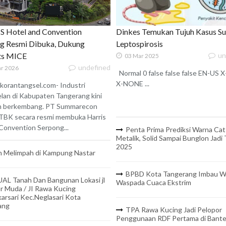
 Hotel and Convention
Dinkes Temukan Tujuh Kasus S
g Resmi Dibuka, Dukung
Leptospirosis
ats MICE
un
03 Mar 2025
undefined
r 2026
Normal 0 false false false EN-US
X-NONE ...
korantangsel.com- Industri
lan di Kabupaten Tangerang kini
n berkembang. PT Summarecon
TBK secara resmi membuka Harris
onvention Serpong...
Penta Prima Prediksi Warna Cat
Metalik, Solid Sampai Bunglon Jadi
2025
 Melimpah di Kampung Nastar
BPBD Kota Tangerang Imbau W
UAL Tanah Dan Bangunan Lokasi jl
Waspada Cuaca Ekstrim
r Muda / JI Rawa Kucing
arsari Kec.Neglasari Kota
ang
TPA Rawa Kucing Jadi Pelopor
Penggunaan RDF Pertama di Bant