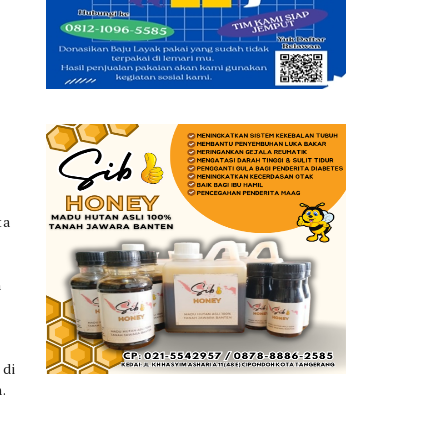
ta
n
 di
.