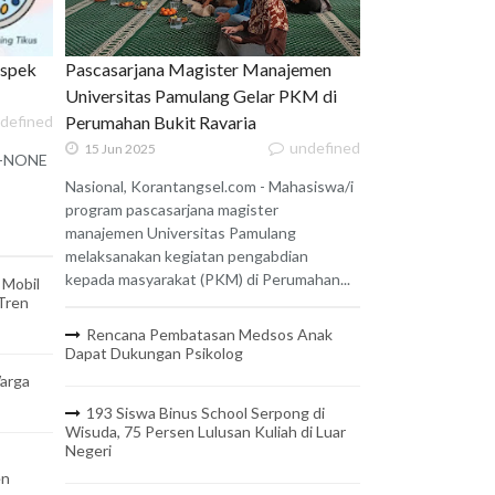
uspek
Pascasarjana Magister Manajemen
Universitas Pamulang Gelar PKM di
defined
Perumahan Bukit Ravaria
undefined
15 Jun 2025
 X-NONE
Nasional, Korantangsel.com - Mahasiswa/i
program pascasarjana magister
manajemen Universitas Pamulang
melaksanakan kegiatan pengabdian
kepada masyarakat (PKM) di Perumahan...
 Mobil
 Tren
Rencana Pembatasan Medsos Anak
Dapat Dukungan Psikolog
arga
193 Siswa Binus School Serpong di
Wisuda, 75 Persen Lulusan Kuliah di Luar
Negeri
en