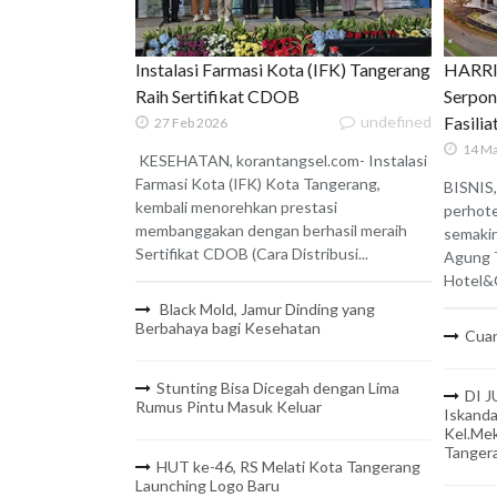
Instalasi Farmasi Kota (IFK) Tangerang
HARRIS
Raih Sertifikat CDOB
Serpon
undefined
Fasili
27 Feb 2026
14 Ma
KESEHATAN, korantangsel.com- Instalasi
Farmasi Kota (IFK) Kota Tangerang,
BISNIS,
kembali menorehkan prestasi
perhote
membanggakan dengan berhasil meraih
semaki
Sertifikat CDOB (Cara Distribusi...
Agung 
Hotel&C
Black Mold, Jamur Dinding yang
Berbahaya bagi Kesehatan
Cuan
Stunting Bisa Dicegah dengan Lima
DI J
Rumus Pintu Masuk Keluar
Iskanda
Kel.Mek
Tanger
HUT ke-46, RS Melati Kota Tangerang
Launching Logo Baru