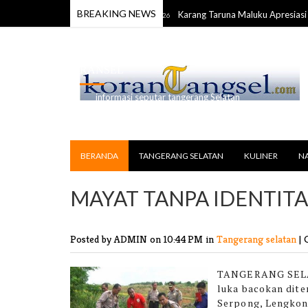
BREAKING NEWS
uk di Gading Serpong
Karang Taruna Maluku Apresiasi Grou
17 Jul 2026
RANSEL
informasi seputar tangerang Selatan
BERANDA
TANGERANG SELATAN
KULINER
N
MAYAT TANPA IDENTIT
Posted by ADMIN
on 10:44 PM in
Tangerang selatan
|
TANGERANG SELA
luka bacokan dit
Serpong, Lengkon