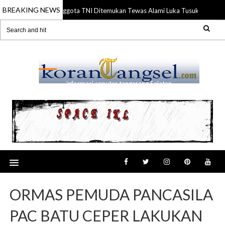
BREAKING NEWS
Anggota TNI Ditemukan Tewas Alami Luka Tusuk di Gading
21 Jul 2026
RANSEL
informasi seputar tangerang Selatan
ORMAS PEMUDA PANCASILA
PAC BATU CEPER LAKUKAN