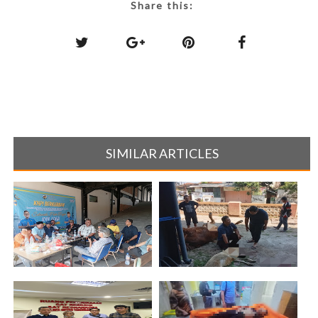
Share this:
SIMILAR ARTICLES
Deviden Anjlok Disorot,
KNPI Kota Tangerang
Pemuda Tega[...]
Qurbankan 1 Sap[...]