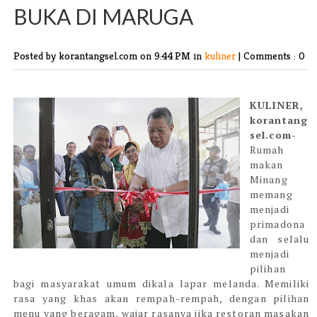
BUKA DI MARUGA
Posted by korantangsel.com
on 9:44 PM in
kuliner
|
Comments : 0
KULINER,
korantang
sel.com-
Rumah
makan
Minang
memang
menjadi
primadona
dan selalu
menjadi
pilihan
bagi masyarakat umum dikala lapar melanda. Memiliki
rasa yang khas akan rempah-rempah
, dengan pilihan
menu yang beragam, wajar rasanya jika restoran masakan