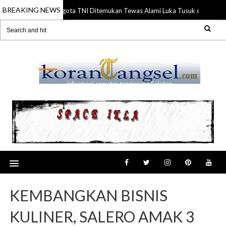
BREAKING NEWS
Anggota TNI Ditemukan Tewas Alami Luka Tusuk di Gading S
21 Jul 2026
RANSEL
informasi seputar tangerang Selatan
KEMBANGKAN BISNIS
KULINER, SALERO AMAK 3