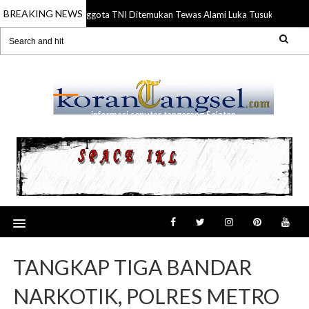
BREAKING NEWS
Anggota TNI Ditemukan Tewas Alami Luka Tusuk di Gading 
21 Jul 2026
RANSEL
informasi seputar tangerang Selatan
TANGKAP TIGA BANDAR
NARKOTIK, POLRES METRO