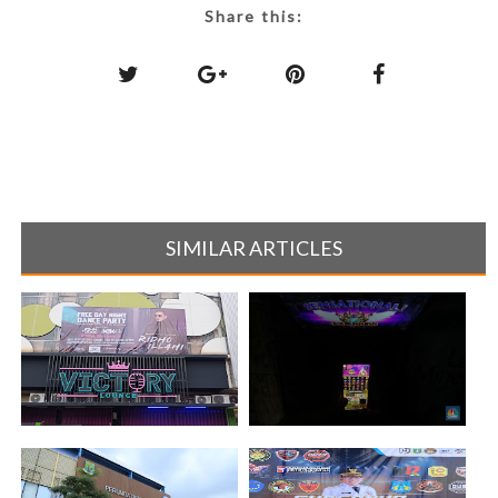
Share this:
SIMILAR ARTICLES
Merasa di Manfaatkan,
Dugaan Praktik Perjudian di
Konsumen Vict[...]
Dazz X [...]