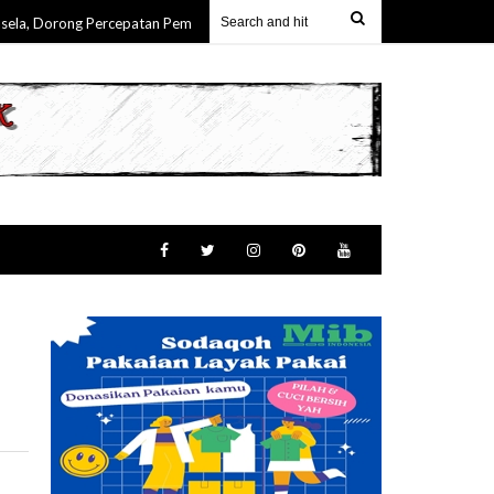
Dorong Percepatan Pembangunan & Keterlibatan Nyata Masyarakat Maluku