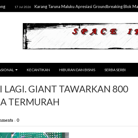
Karang Taruna Maluku Apresiasi Groundbreaking Blok Masela, 
17 Jul 2026
ASIONAL
KECANTIKAN
HIBURAN DAN BISNIS
SERBA SERBI
 LAGI. GIANT TAWARKAN 800
GA TERMURAH
ments : 0