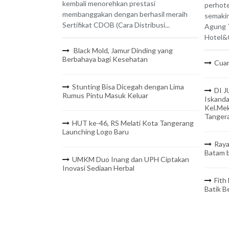
kembali menorehkan prestasi
perhote
membanggakan dengan berhasil meraih
semaki
Sertifikat CDOB (Cara Distribusi...
Agung 
Hotel&C
Black Mold, Jamur Dinding yang
Berbahaya bagi Kesehatan
Cuan
Stunting Bisa Dicegah dengan Lima
DI J
Rumus Pintu Masuk Keluar
Iskanda
Kel.Mek
Tanger
HUT ke-46, RS Melati Kota Tangerang
Launching Logo Baru
Raya
Batam b
UMKM Duo Inang dan UPH Ciptakan
Inovasi Sediaan Herbal
Fith
Batik 