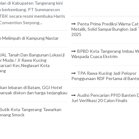
lan di Kabupaten Tangerang kini
n berkembang. PT Summarecon
TBK secara resmi membuka Harris
onvention Serpong...
Penta Prima Prediksi Warna Cat
Metalik, Solid Sampai Bunglon Jadi
2025
 Melimpah di Kampung Nastar
BPBD Kota Tangerang Imbau W
UAL Tanah Dan Bangunan Lokasi jl
Waspada Cuaca Ekstrim
r Muda / JI Rawa Kucing
arsari Kec.Neglasari Kota
ang
TPA Rawa Kucing Jadi Pelopor
Penggunaan RDF Pertama di Bant
kan lebaran di Batam, GGI Hotel
anyak diskon dan harga terjangkau
Audisi Pencarian PPID Banten D
Juri Verifikasi 20 Calon Finalis
 Butik Kota Tangerang Tawarkan
Benang Smock