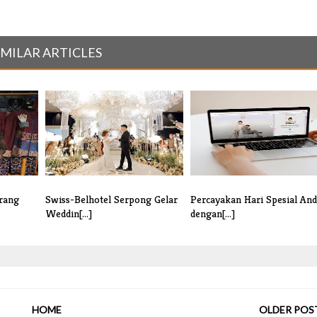
IMILAR ARTICLES
erang
Swiss-Belhotel Serpong Gelar
Percayakan Hari Spesial An
Weddin[...]
dengan[...]
HOME
OLDER POS