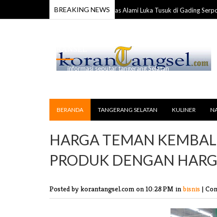
BREAKING NEWS
Anggota TNI Ditemukan Tewas Alami Luka Tusuk di Gading Serpong
026
RANSEL
informasi seputar tangerang Selatan
BERANDA
TANGERANG SELATAN
KULINER
N
HARGA TEMAN KEMBALI
PRODUK DENGAN HAR
Posted by korantangsel.com
on 10:28 PM in
bisnis
|
Com