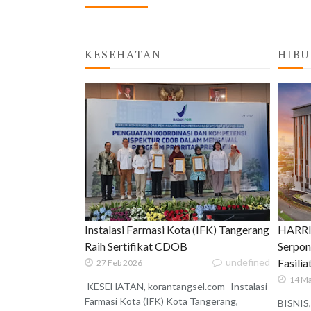
KESEHATAN
HIBU
Instalasi Farmasi Kota (IFK) Tangerang
HARRIS
Raih Sertifikat CDOB
Serpon
undefined
Fasili
27 Feb 2026
14 Ma
KESEHATAN, korantangsel.com- Instalasi
Farmasi Kota (IFK) Kota Tangerang,
BISNIS,