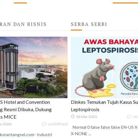
RAN DAN BISNIS
SERBA SERBI
 Hotel and Convention
Dinkes Temukan Tujuh Kasus S
g Resmi Dibuka, Dukung
Leptospirosis
ats MICE
un
03 Mar 2025
undefined
r 2026
Normal 0 false false false EN-US
X-NONE ...
korantangsel.com- Industri