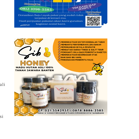
ali
si