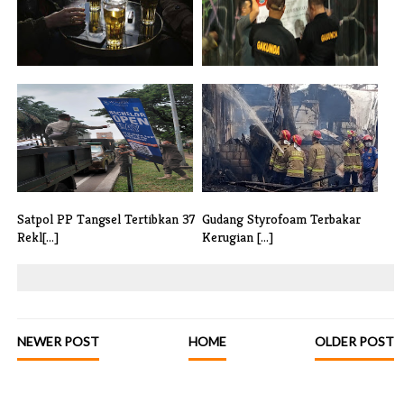
Waduh, SPG Anker Beer Sebut
Satpol PP Tangsel Gelar Razia
Belum T[...]
Tega[...]
Satpol PP Tangsel Tertibkan 37
Gudang Styrofoam Terbakar
Rekl[...]
Kerugian [...]
NEWER POST
HOME
OLDER POST