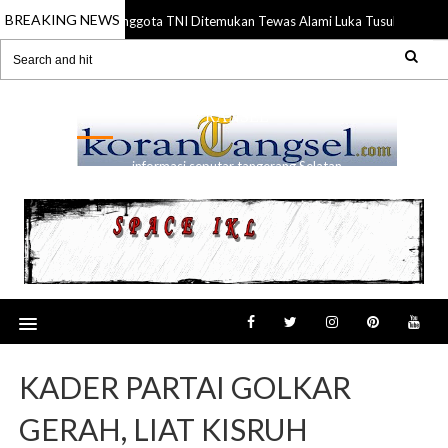
BREAKING NEWS
Anggota TNI Ditemukan Tewas Alami Luka Tusuk di Gading
21 Jul 2026
RANSEL
informasi seputar tangerang Selatan
KADER PARTAI GOLKAR
GERAH, LIAT KISRUH