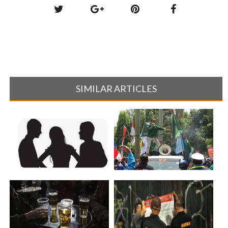
SIMILAR ARTICLES
Diduga Oknum BGN Banten
Disoal SPG Anker Beer Belum
Terlibat Ci[...]
Terima [...]