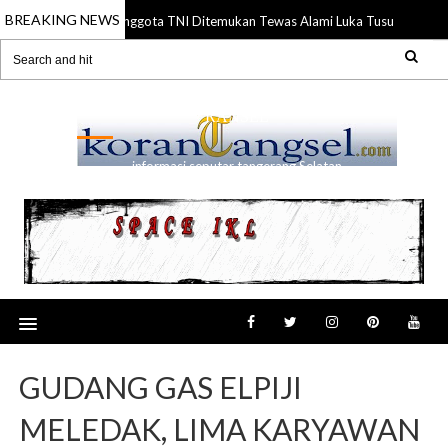
BREAKING NEWS
Anggota TNI Ditemukan Tewas Alami Luka Tusuk di Gadin
21 Jul 2026
RANSEL
informasi seputar tangerang Selatan
GUDANG GAS ELPIJI
MELEDAK, LIMA KARYAWAN