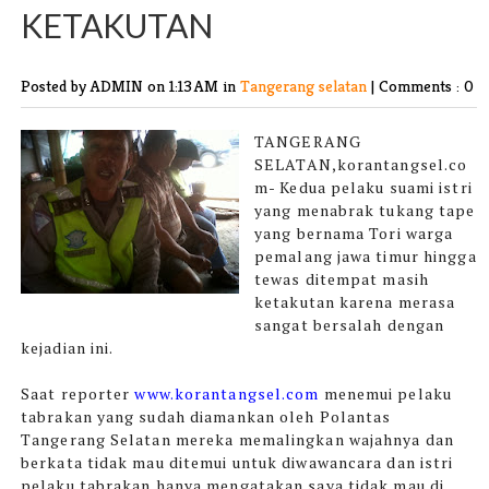
KETAKUTAN
Posted by ADMIN
on 1:13 AM in
Tangerang selatan
|
Comments : 0
TANGERANG
SELATAN,korantangsel.co
m-
Kedua pelaku suami istri
yang menabrak tukang tape
yang bernama Tori warga
pemalang jawa timur hingga
tewas ditempat masih
ketakutan karena merasa
sangat bersalah dengan
kejadian ini.
Saat reporter
www.korantangsel.com
menemui pelaku
tabrakan yang sudah diamankan oleh Polantas
Tangerang Selatan mereka memalingkan wajahnya dan
berkata tidak mau ditemui untuk diwawancara dan istri
pelaku tabrakan hanya mengatakan saya tidak mau di