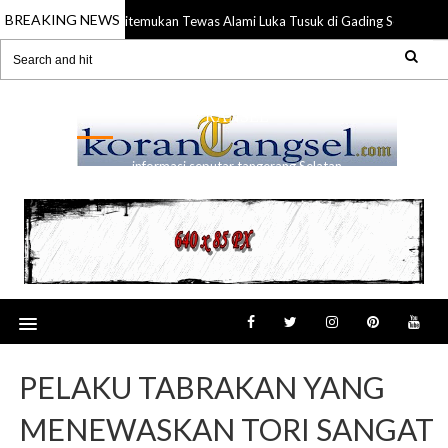
BREAKING NEWS
Anggota TNI Ditemukan Tewas Alami Luka Tusuk di Gading Serpong
2026
RANSEL
informasi seputar tangerang Selatan
PELAKU TABRAKAN YANG
MENEWASKAN TORI SANGAT