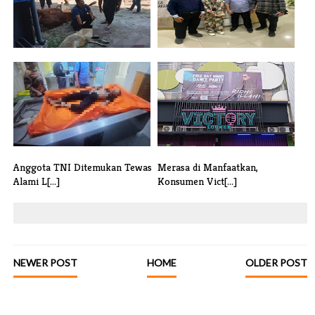
KNPI Kota Tangerang
Diduga Asisten Rumah Tangga
Qurbankan 1 Sap[...]
Jadi Ko[...]
Anggota TNI Ditemukan Tewas
Merasa di Manfaatkan,
Alami L[...]
Konsumen Vict[...]
NEWER POST
HOME
OLDER POST