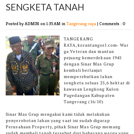
SENGKETA TANAH
Posted by ADMIN
on 1:35 AM in
Tangerang raya
|
Comments : 0
TANGERANG
RAYA,korantangsel.com-
War
ga Veteran dan mantan
pejuang kemerdekaan 1945
dengan Sinar Mas Grup
kembali berlanjut
memperebutkan lahan
sengketa seluas 25,6 hektar di
kawasan Lengkong Kulon
Pagedangan Kabupaten
Tangerang (16/10)
Sinar Mas Grup mengakui kami tidak melakukan
penyerobotan lahan yang saat ini sudah digarap
Perusahaan Property, pihak Sinar Mas Grup memang
sudah membeli tanah tersebut dari beberapa warga yang