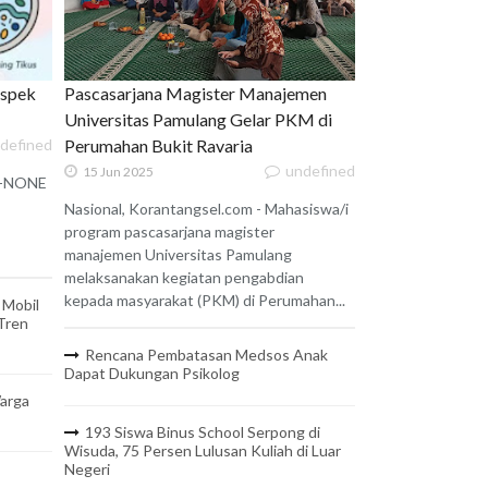
uspek
Pascasarjana Magister Manajemen
Universitas Pamulang Gelar PKM di
defined
Perumahan Bukit Ravaria
undefined
15 Jun 2025
 X-NONE
Nasional, Korantangsel.com - Mahasiswa/i
program pascasarjana magister
manajemen Universitas Pamulang
melaksanakan kegiatan pengabdian
kepada masyarakat (PKM) di Perumahan...
 Mobil
 Tren
Rencana Pembatasan Medsos Anak
Dapat Dukungan Psikolog
arga
193 Siswa Binus School Serpong di
Wisuda, 75 Persen Lulusan Kuliah di Luar
Negeri