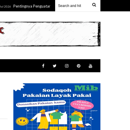
Pentingnya Penguatan Wawasan Kebangsaan Melalui Pemahaman Terhadap 