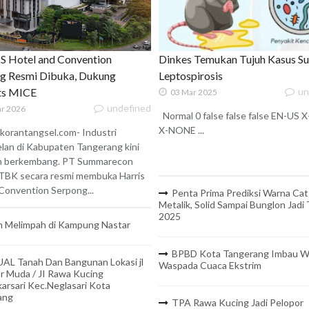
 Hotel and Convention
Dinkes Temukan Tujuh Kasus S
g Resmi Dibuka, Dukung
Leptospirosis
ats MICE
un
03 Mar 2025
undefined
r 2026
Normal 0 false false false EN-US
X-NONE ...
korantangsel.com- Industri
lan di Kabupaten Tangerang kini
n berkembang. PT Summarecon
TBK secara resmi membuka Harris
onvention Serpong...
Penta Prima Prediksi Warna Cat
Metalik, Solid Sampai Bunglon Jadi
2025
 Melimpah di Kampung Nastar
BPBD Kota Tangerang Imbau W
UAL Tanah Dan Bangunan Lokasi jl
Waspada Cuaca Ekstrim
r Muda / JI Rawa Kucing
arsari Kec.Neglasari Kota
ang
TPA Rawa Kucing Jadi Pelopor