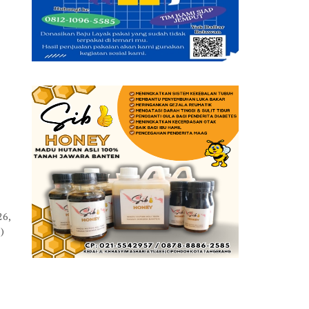
26,
)