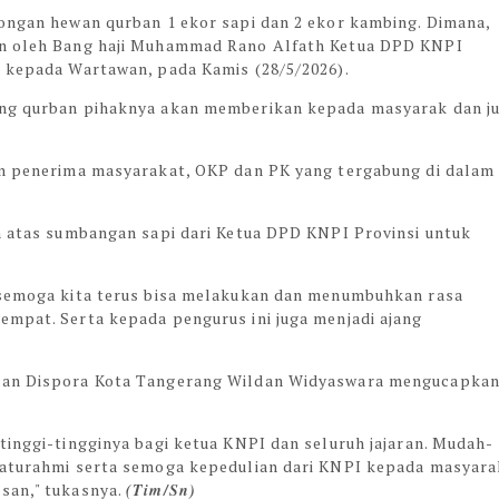
tongan hewan qurban 1 ekor sapi dan 2 ekor kambing. Dimana,
an oleh Bang haji Muhammad Rano Alfath Ketua DPD KNPI
n kepada Wartawan, pada Kamis (28/5/2026).
ing qurban pihaknya akan memberikan kepada masyarak dan j
an penerima masyarakat, OKP dan PK yang tergabung di dalam
ih atas sumbangan sapi dari Ketua DPD KNPI Provinsi untuk
, semoga kita terus bisa melakukan dan menumbuhkan rasa
empat. Serta kepada pengurus ini juga menjadi ajang
daan Dispora Kota Tangerang Wildan Widyaswara mengucapka
tinggi-tingginya bagi ketua KNPI dan seluruh jajaran. Mudah-
ilaturahmi serta semoga kepedulian dari KNPI kepada masyara
san," tukasnya.
(Tim/Sn)