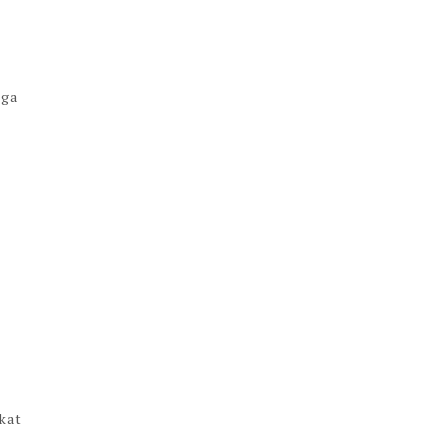
uga
n
kat