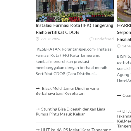
Instalasi Farmasi Kota (IFK) Tangerang
HARRIS
Raih Sertifikat CDOB
Serpon
undefined
Fasili
27 Feb 2026
14 Ma
KESEHATAN, korantangsel.com- Instalasi
Farmasi Kota (IFK) Kota Tangerang,
BISNIS,
kembali menorehkan prestasi
perhote
membanggakan dengan berhasil meraih
semaki
Sertifikat CDOB (Cara Distribusi...
Agung 
Hotel&C
Black Mold, Jamur Dinding yang
Berbahaya bagi Kesehatan
Cuan
Stunting Bisa Dicegah dengan Lima
DI J
Rumus Pintu Masuk Keluar
Iskanda
Kel.Mek
Tanger
HUT ke-46, RS Melati Kota Tangerang