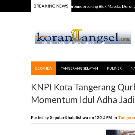
BREAKING NEWS
Karang Taruna Maluku Apresiasi Groundbreaking Blok Masela, Dorong Perc
RANSEL
informasi seputar tangerang Selatan
BERANDA
TANGERANG SELATAN
KULINER
N
KNPI Kota Tangerang Qurb
Momentum Idul Adha Jadi
Posted by SeputarKhatulistiwa
on 12:22 PM in
Tangera