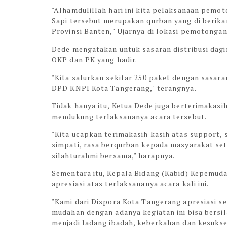
"Alhamdulillah hari ini kita pelaksanaan pemo
Sapi tersebut merupakan qurban yang di berik
Provinsi Banten," Ujarnya di lokasi pemotonga
Dede mengatakan untuk sasaran distribusi dag
OKP dan PK yang hadir.
"Kita salurkan sekitar 250 paket dengan sasar
DPD KNPI Kota Tangerang," terangnya.
Tidak hanya itu, Ketua Dede juga berterimakas
mendukung terlaksananya acara tersebut.
"Kita ucapkan terimakasih kasih atas support
simpati, rasa berqurban kepada masyarakat set
silahturahmi bersama," harapnya.
Sementara itu, Kepala Bidang (Kabid) Kepemu
apresiasi atas terlaksananya acara kali ini.
"Kami dari Dispora Kota Tangerang apresiasi se
mudahan dengan adanya kegiatan ini bisa bers
menjadi ladang ibadah, keberkahan dan kesukse