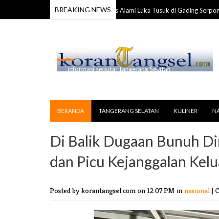
BREAKING NEWS
nggota TNI Ditemukan Tewas Alami Luka Tusuk di Gading Serpong
17 Ju
RANSEL
informasi seputar tangerang Selatan
BERANDA
TANGERANG SELATAN
KULINER
N
Di Balik Dugaan Bunuh Di
dan Picu Kejanggalan Kel
Posted by korantangsel.com
on 12:07 PM in
nasional
|
C