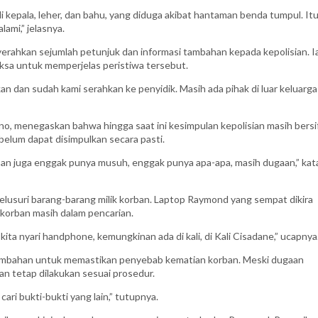
 kepala, leher, dan bahu, yang diduga akibat hantaman benda tumpul. It
ami,” jelasnya.
yerahkan sejumlah petunjuk dan informasi tambahan kepada kepolisian. I
riksa untuk memperjelas peristiwa tersebut.
n dan sudah kami serahkan ke penyidik. Masih ada pihak di luar keluarga
no, menegaskan bahwa hingga saat ini kesimpulan kepolisian masih bersi
belum dapat disimpulkan secara pasti.
rban juga enggak punya musuh, enggak punya apa-apa, masih dugaan,” kat
lusuri barang-barang milik korban. Laptop Raymond yang sempat dikira
korban masih dalam pencarian.
ita nyari handphone, kemungkinan ada di kali, di Kali Cisadane,” ucapnya
tambahan untuk memastikan penyebab kematian korban. Meski dugaan
an tetap dilakukan sesuai prosedur.
ari bukti-bukti yang lain,” tutupnya.