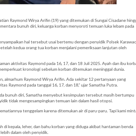
ian Raymond Wirya Arifin (19) yang ditemukan di Sungai Cisadane hing
ementara bunuh diri, keluarga korban menyoroti temuan luka lebam pada
enyampaikan hal tersebut usai bertemu dengan penyidik Polsek Karawac
etelah kedua orang tua korban menjalani pemeriksaan lanjutan oleh
an aktivitas Raymond pada 16, 17, dan 18 Juli 2025. Ayah dan ibu korb
memperkuat kronologi sebelum korban ditemukan meninggal dunia.
an, almarhum Raymond Wirya Arifin. Ada sekitar 12 pertanyaan yang
itas Raymond pada tanggal 16, 17, dan 18,” ujar Samatha Putra.
ada bunuh diri, Samatha menyebut kesimpulan tersebut masih bertumpu
yidik tidak mengesampingkan temuan lain dalam hasil otopsi.
ematiannya tenggelam karena ditemukan air di paru-paru. Tapi kami mint
h di kepala, leher, dan bahu korban yang diduga akibat hantaman benda
 lebih dalam oleh penyidik.