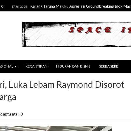
Karang Taruna Maluku Apresiasi Groundbreaking Blok Masela, Doron
l 2026
ASIONAL
KECANTIKAN
HIBURAN DAN BISNIS
SERBA SERBI
ri, Luka Lebam Raymond Disorot
uarga
omments : 0