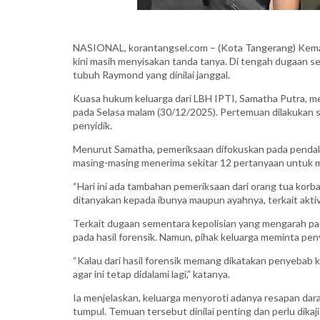
NASIONAL, korantangsel.com – (Kota Tangerang) Kemat
kini masih menyisakan tanda tanya. Di tengah dugaan s
tubuh Raymond yang dinilai janggal.
Kuasa hukum keluarga dari LBH IPTI, Samatha Putra, m
pada Selasa malam (30/12/2025). Pertemuan dilakukan s
penyidik.
Menurut Samatha, pemeriksaan difokuskan pada pendalam
masing-masing menerima sekitar 12 pertanyaan untuk 
“Hari ini ada tambahan pemeriksaan dari orang tua korb
ditanyakan kepada ibunya maupun ayahnya, terkait aktiv
Terkait dugaan sementara kepolisian yang mengarah p
pada hasil forensik. Namun, pihak keluarga meminta pen
“Kalau dari hasil forensik memang dikatakan penyebab k
agar ini tetap didalami lagi,” katanya.
Ia menjelaskan, keluarga menyoroti adanya resapan dara
tumpul. Temuan tersebut dinilai penting dan perlu dikaji