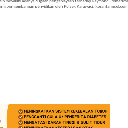
sih meyakini adanya dugaan penganiayaan terhadap Raymond. Pemeriks
eiring pengembangan penyidikan oleh Polsek Karawaci. (korantangsel.com