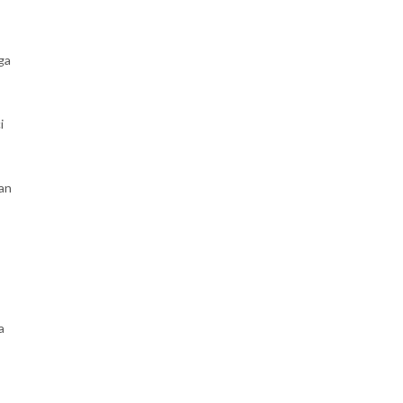
ga
i
an
a