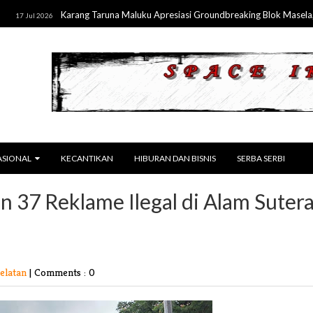
Karang Taruna Maluku Apresiasi Groundbreaking Blok Masela, Dorong P
26
ASIONAL
KECANTIKAN
HIBURAN DAN BISNIS
SERBA SERBI
n 37 Reklame Ilegal di Alam Suter
elatan
|
Comments : 0