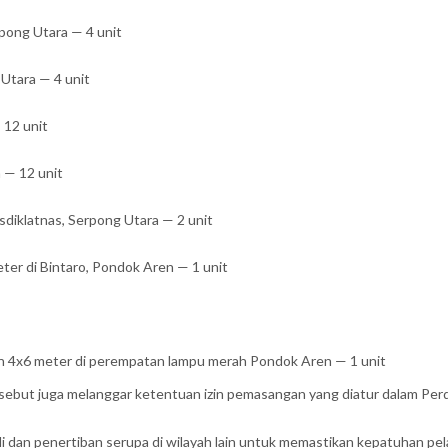
pong Utara — 4 unit
Utara — 4 unit
 12 unit
 — 12 unit
diklatnas, Serpong Utara — 2 unit
ter di Bintaro, Pondok Aren — 1 unit
n 4x6 meter di perempatan lampu merah Pondok Aren — 1 unit
rsebut juga melanggar ketentuan izin pemasangan yang diatur dalam Per
i dan penertiban serupa di wilayah lain untuk memastikan kepatuhan pe