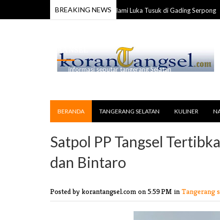
BREAKING NEWS
ota TNI Ditemukan Tewas Alami Luka Tusuk di Gading Serpong
17 Jul 20
RANSEL
informasi seputar tangerang Selatan
BERANDA
TANGERANG SELATAN
KULINER
N
Satpol PP Tangsel Tertibka
dan Bintaro
Posted by korantangsel.com
on 5:59 PM in
Tangerang s