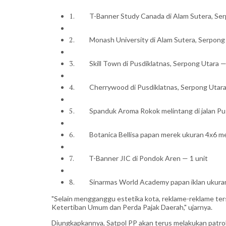
1.
T-Banner Study Canada di Alam Sutera, Ser
2.
Monash University di Alam Sutera, Serpong 
3.
Skill Town di Pusdiklatnas, Serpong Utara —
4.
Cherrywood di Pusdiklatnas, Serpong Utara
5.
Spanduk Aroma Rokok melintang di jalan Pus
6.
Botanica Bellisa papan merek ukuran 4x6 me
7.
T-Banner JIC di Pondok Aren — 1 unit
8.
Sinarmas World Academy papan iklan ukura
"Selain mengganggu estetika kota, reklame-reklame te
Ketertiban Umum dan Perda Pajak Daerah," ujarnya.
Diungkapkannya, Satpol PP akan terus melakukan patrol