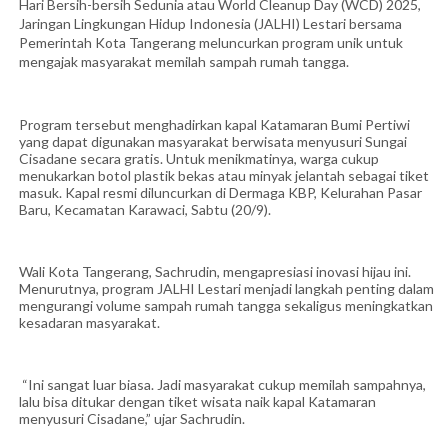
Hari Bersih-bersih Sedunia atau World Cleanup Day (WCD) 2025,
Jaringan Lingkungan Hidup Indonesia (JALHI) Lestari bersama
Pemerintah Kota Tangerang meluncurkan program unik untuk
mengajak masyarakat memilah sampah rumah tangga.
Program tersebut menghadirkan kapal Katamaran Bumi Pertiwi
yang dapat digunakan masyarakat berwisata menyusuri Sungai
Cisadane secara gratis. Untuk menikmatinya, warga cukup
menukarkan botol plastik bekas atau minyak jelantah sebagai tiket
masuk. Kapal resmi diluncurkan di Dermaga KBP, Kelurahan Pasar
Baru, Kecamatan Karawaci, Sabtu (20/9).
Wali Kota Tangerang, Sachrudin, mengapresiasi inovasi hijau ini.
Menurutnya, program JALHI Lestari menjadi langkah penting dalam
mengurangi volume sampah rumah tangga sekaligus meningkatkan
kesadaran masyarakat.
“Ini sangat luar biasa. Jadi masyarakat cukup memilah sampahnya,
lalu bisa ditukar dengan tiket wisata naik kapal Katamaran
menyusuri Cisadane,” ujar Sachrudin.