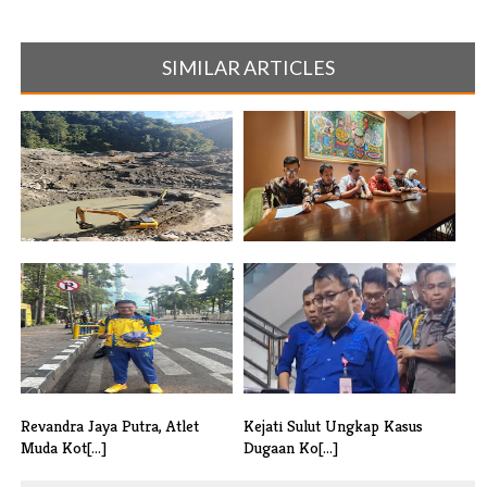
SIMILAR ARTICLES
BOSS ARAS, PEMAIN BARU DI
Garuda Institute Dukung
MANOKWARI[...]
Program MBG[...]
Revandra Jaya Putra, Atlet
Kejati Sulut Ungkap Kasus
Muda Kot[...]
Dugaan Ko[...]