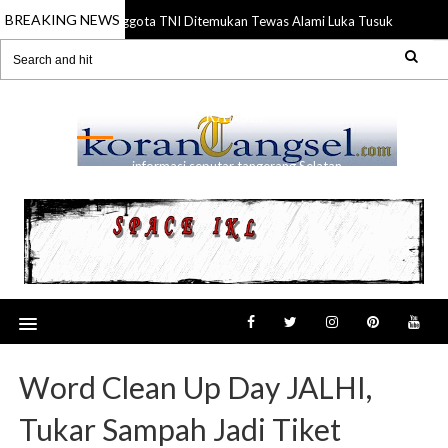
BREAKING NEWS
Anggota TNI Ditemukan Tewas Alami Luka Tusuk di Gading 
21 Jul 2026
RANSEL
informasi seputar tangerang Selatan
Word Clean Up Day JALHI,
Tukar Sampah Jadi Tiket