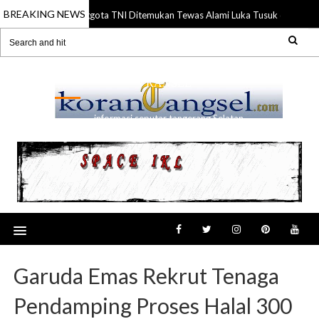
BREAKING NEWS
Anggota TNI Ditemukan Tewas Alami Luka Tusuk di Gading S
21 Jul 2026
RANSEL
informasi seputar tangerang Selatan
Garuda Emas Rekrut Tenaga
Pendamping Proses Halal 300