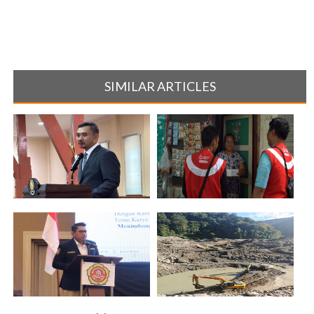
SIMILAR ARTICLES
Program Pascasarjana R Bayu
Akhirnya Aktif Juga Internet
Probo S[...]
Rakyat[...]