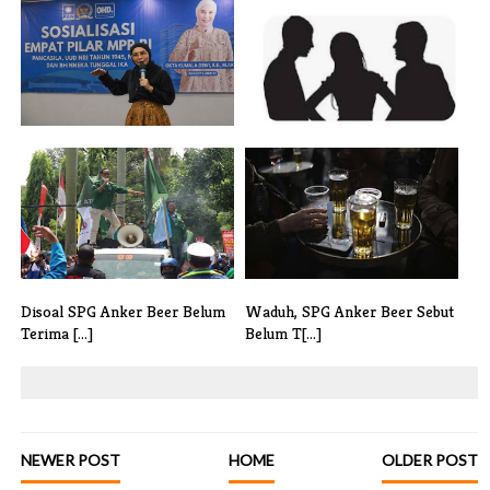
Pentingnya Penguatan
Diduga Oknum BGN Banten
Wawasan Kebang[...]
Terlibat Ci[...]
Disoal SPG Anker Beer Belum
Waduh, SPG Anker Beer Sebut
Terima [...]
Belum T[...]
NEWER POST
HOME
OLDER POST