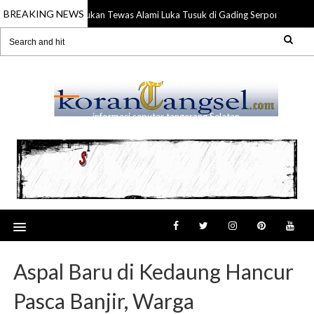
BREAKING NEWS
Anggota TNI Ditemukan Tewas Alami Luka Tusuk di Gading Serpong
17 Ju
RANSEL
informasi seputar tangerang Selatan
Aspal Baru di Kedaung Hancur
Pasca Banjir, Warga