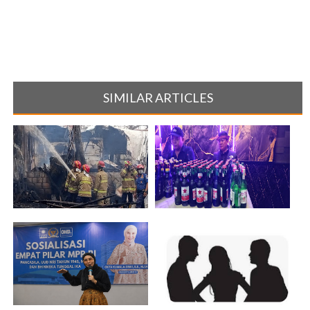
SIMILAR ARTICLES
Gudang Styrofoam Terbakar
Gelar Razia Puluhan Botol
Kerugian [...]
Miras Dan[...]