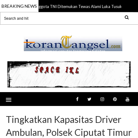
BREAKING NEWS
Anggota TNI Ditemukan Tewas Alami Luka Tusuk di Gading 
21 Jul 2026
RANSEL
informasi seputar tangerang Selatan
Tingkatkan Kapasitas Driver
Ambulan, Polsek Ciputat Timur