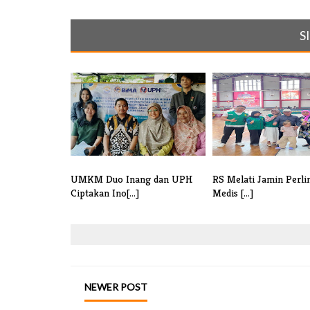
S
UMKM Duo Inang dan UPH
RS Melati Jamin Perl
Ciptakan Ino[...]
Medis [...]
NEWER POST