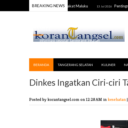
BREAKING NEWS
nan & Keterlibatan Nyata Masyarakat Maluku
Pentingnya Pe
13 Jul 2026
RANSEL
informasi seputar tangerang Selatan
BERANDA
TANGERANG SELATAN
KULINER
N
Dinkes Ingatkan Ciri-ciri 
Posted by korantangsel.com
on 12:28 AM in
kesehatan