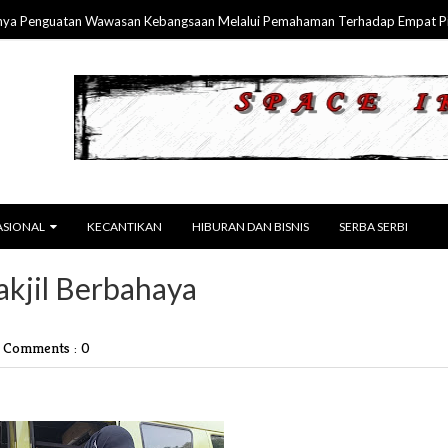
nguatan Wawasan Kebangsaan Melalui Pemahaman Terhadap Empat Pilar MP
ASIONAL
KECANTIKAN
HIBURAN DAN BISNIS
SERBA SERBI
Takjil Berbahaya
|
Comments : 0