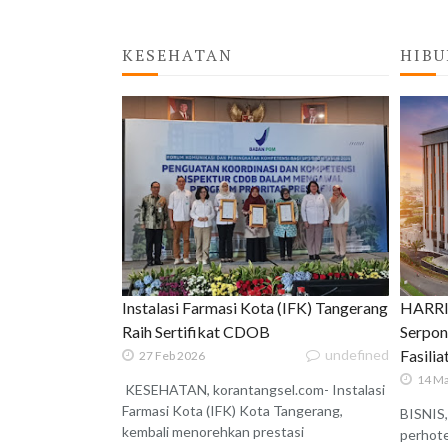
KESEHATAN
HIBU
Instalasi Farmasi Kota (IFK) Tangerang
HARRIS
Raih Sertifikat CDOB
Serpon
undefined
Fasili
27 Feb 2026
14 Ma
KESEHATAN, korantangsel.com- Instalasi
Farmasi Kota (IFK) Kota Tangerang,
BISNIS,
kembali menorehkan prestasi
perhote