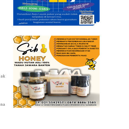
dak
rna