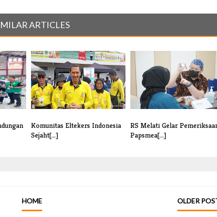
IMILAR ARTICLES
indungan
Komunitas Eltekers Indonesia
RS Melati Gelar Pemeriksaa
Sejaht[...]
Papsmea[...]
HOME
OLDER POS