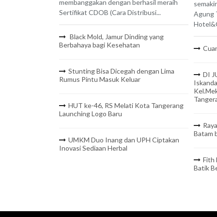
membanggakan dengan berhasil meraih
semaki
Sertifikat CDOB (Cara Distribusi...
Agung 
Hotel&C
Black Mold, Jamur Dinding yang
Berbahaya bagi Kesehatan
Cuan
Stunting Bisa Dicegah dengan Lima
DI J
Rumus Pintu Masuk Keluar
Iskanda
Kel.Mek
Tanger
HUT ke-46, RS Melati Kota Tangerang
Launching Logo Baru
Raya
Batam b
UMKM Duo Inang dan UPH Ciptakan
Inovasi Sediaan Herbal
Fith
Batik 