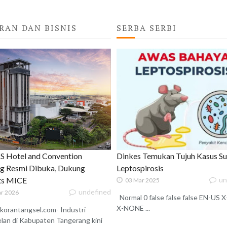
RAN DAN BISNIS
SERBA SERBI
 Hotel and Convention
Dinkes Temukan Tujuh Kasus S
g Resmi Dibuka, Dukung
Leptospirosis
ats MICE
un
03 Mar 2025
undefined
r 2026
Normal 0 false false false EN-US
X-NONE ...
korantangsel.com- Industri
lan di Kabupaten Tangerang kini