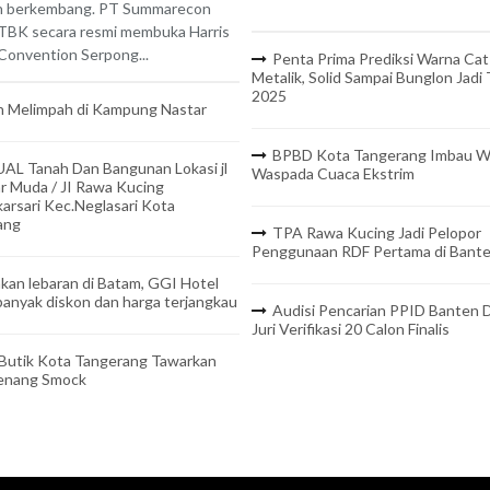
n berkembang. PT Summarecon
TBK secara resmi membuka Harris
onvention Serpong...
Penta Prima Prediksi Warna Cat
Metalik, Solid Sampai Bunglon Jadi
2025
 Melimpah di Kampung Nastar
BPBD Kota Tangerang Imbau W
UAL Tanah Dan Bangunan Lokasi jl
Waspada Cuaca Ekstrim
r Muda / JI Rawa Kucing
arsari Kec.Neglasari Kota
ang
TPA Rawa Kucing Jadi Pelopor
Penggunaan RDF Pertama di Bant
kan lebaran di Batam, GGI Hotel
anyak diskon dan harga terjangkau
Audisi Pencarian PPID Banten D
Juri Verifikasi 20 Calon Finalis
 Butik Kota Tangerang Tawarkan
Benang Smock