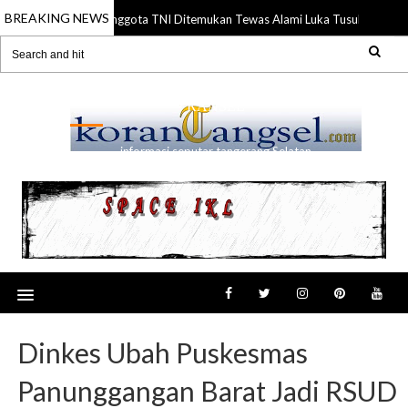
BREAKING NEWS
Anggota TNI Ditemukan Tewas Alami Luka Tusuk di Gadin
21 Jul 2026
RANSEL
informasi seputar tangerang Selatan
Dinkes Ubah Puskesmas
Panunggangan Barat Jadi RSUD