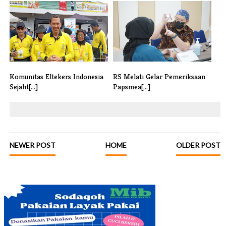
UMKM Duo Inang dan UPH
RS Melati Jamin Perlindungan
Ciptakan Ino[...]
Medis [...]
Komunitas Eltekers Indonesia
RS Melati Gelar Pemeriksaan
Sejaht[...]
Papsmea[...]
NEWER POST
HOME
OLDER POST