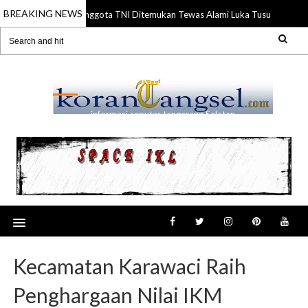
BREAKING NEWS
Anggota TNI Ditemukan Tewas Alami Luka Tusuk di Gading
21 Jul 2026
RANSEL
informasi seputar tangerang Selatan
Kecamatan Karawaci Raih
Penghargaan Nilai IKM