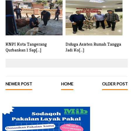
Raih Juara di Gubernur Banten
Deviden Anjlok Disorot,
Cup 2[...]
Pemuda Tega[...]
KNPI Kota Tangerang
Diduga Asisten Rumah Tangga
Qurbankan 1 Sap[...]
Jadi Ko[...]
NEWER POST
HOME
OLDER POST