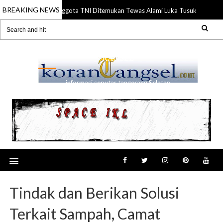
BREAKING NEWS
Anggota TNI Ditemukan Tewas Alami Luka Tusuk di Gading 
21 Jul 2026
RANSEL
informasi seputar tangerang Selatan
Tindak dan Berikan Solusi
Terkait Sampah, Camat