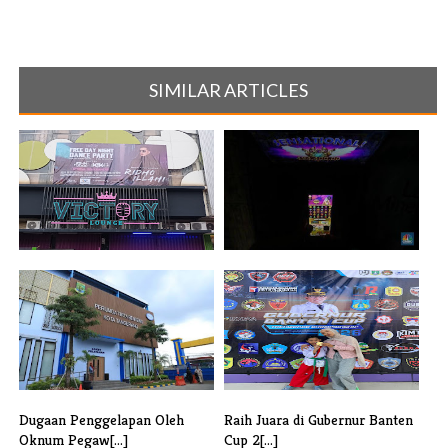
SIMILAR ARTICLES
Merasa di Manfaatkan,
Dugaan Praktik Perjudian di
Konsumen Vict[...]
Dazz X [...]
Dugaan Penggelapan Oleh
Raih Juara di Gubernur Banten
Oknum Pegaw[...]
Cup 2[...]