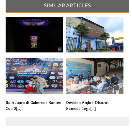
SIMILAR ARTICLES
Dugaan Praktik Perjudian di
Dugaan Penggelapan Oleh
Dazz X [...]
Oknum Pegaw[...]
Raih Juara di Gubernur Banten
Deviden Anjlok Disorot,
Cup 2[...]
Pemuda Tega[...]