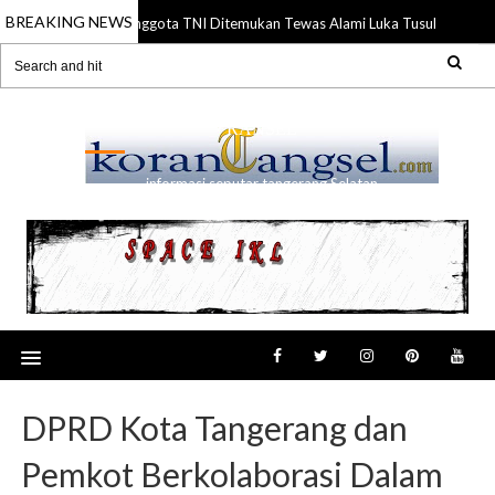
BREAKING NEWS
Anggota TNI Ditemukan Tewas Alami Luka Tusuk di Gading
21 Jul 2026
RANSEL
informasi seputar tangerang Selatan
DPRD Kota Tangerang dan
Pemkot Berkolaborasi Dalam