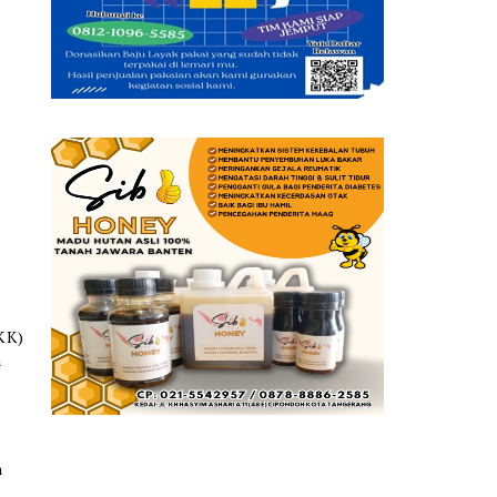
KK)
a
n