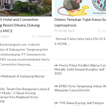
 Hotel and Convention
Dinkes Temukan Tujuh Kasus S
g Resmi Dibuka, Dukung
Leptospirosis
ats MICE
un
03 Mar 2025
undefined
r 2026
Normal 0 false false false EN-US
X-NONE ...
korantangsel.com- Industri
lan di Kabupaten Tangerang kini
n berkembang. PT Summarecon
TBK secara resmi membuka Harris
onvention Serpong...
Penta Prima Prediksi Warna Cat
Metalik, Solid Sampai Bunglon Jadi
2025
 Melimpah di Kampung Nastar
BPBD Kota Tangerang Imbau W
UAL Tanah Dan Bangunan Lokasi jl
Waspada Cuaca Ekstrim
r Muda / JI Rawa Kucing
arsari Kec.Neglasari Kota
ang
TPA Rawa Kucing Jadi Pelopor