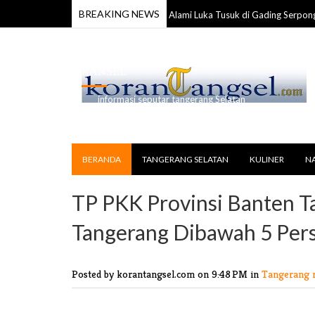
BREAKING NEWS
Anggota TNI Ditemukan Tewas Alami Luka Tusuk di Gading Serpong
6
1
RANSEL
informasi seputar tangerang Selatan
BERANDA
TANGERANG SELATAN
KULINER
N
TP PKK Provinsi Banten T
Tangerang Dibawah 5 Per
Posted by korantangsel.com
on 9:48 PM in
Tangerang 