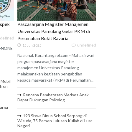
uspek
Pascasarjana Magister Manajemen
Universitas Pamulang Gelar PKM di
defined
Perumahan Bukit Ravaria
undefined
15 Jun 2025
 X-NONE
Nasional, Korantangsel.com - Mahasiswa/i
program pascasarjana magister
manajemen Universitas Pamulang
melaksanakan kegiatan pengabdian
kepada masyarakat (PKM) di Perumahan...
 Mobil
 Tren
Rencana Pembatasan Medsos Anak
Dapat Dukungan Psikolog
arga
193 Siswa Binus School Serpong di
Wisuda, 75 Persen Lulusan Kuliah di Luar
Negeri