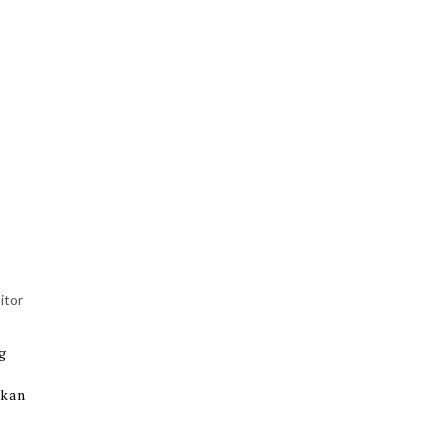
itor
ng
akan