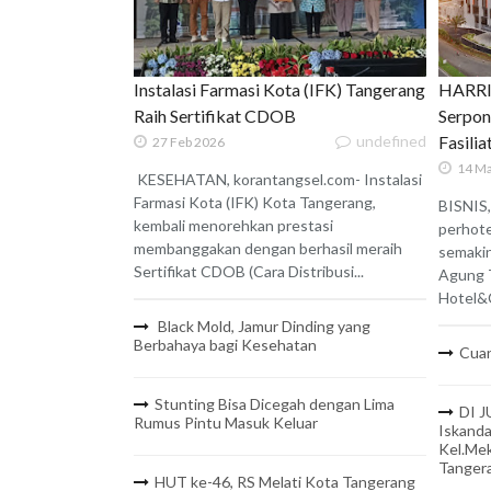
Instalasi Farmasi Kota (IFK) Tangerang
HARRIS
Raih Sertifikat CDOB
Serpon
undefined
Fasili
27 Feb 2026
14 Ma
KESEHATAN, korantangsel.com- Instalasi
Farmasi Kota (IFK) Kota Tangerang,
BISNIS,
kembali menorehkan prestasi
perhote
membanggakan dengan berhasil meraih
semaki
Sertifikat CDOB (Cara Distribusi...
Agung 
Hotel&C
Black Mold, Jamur Dinding yang
Berbahaya bagi Kesehatan
Cuan
Stunting Bisa Dicegah dengan Lima
DI J
Rumus Pintu Masuk Keluar
Iskanda
Kel.Mek
Tanger
HUT ke-46, RS Melati Kota Tangerang