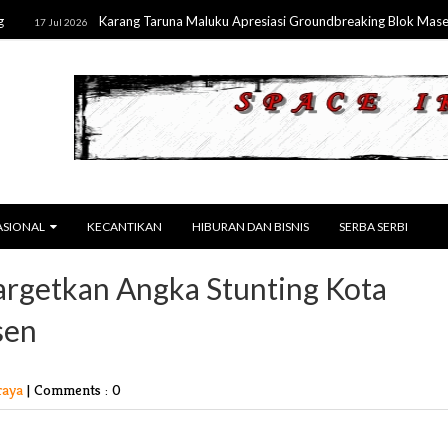
Karang Taruna Maluku Apresiasi Groundbreaking Blok Masela, Do
7 Jul 2026
ASIONAL
KECANTIKAN
HIBURAN DAN BISNIS
SERBA SERBI
argetkan Angka Stunting Kota
sen
raya
|
Comments : 0