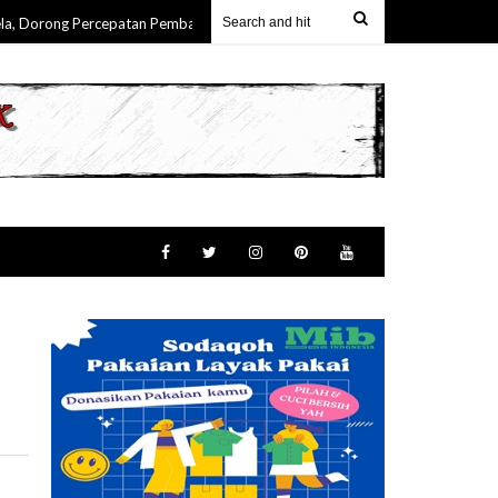
rong Percepatan Pembangunan & Keterlibatan Nyata Masyarakat Maluku