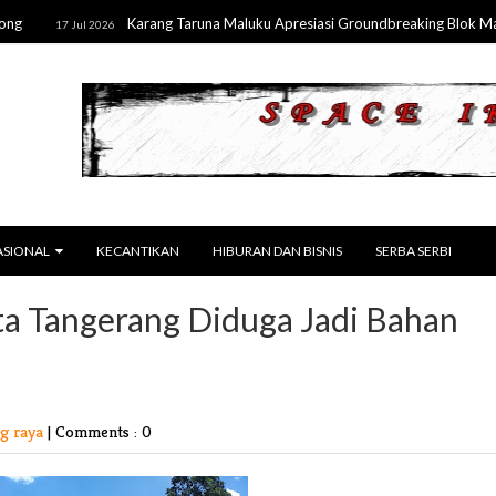
Karang Taruna Maluku Apresiasi Groundbreaking Blok Masela,
17 Jul 2026
ASIONAL
KECANTIKAN
HIBURAN DAN BISNIS
SERBA SERBI
ta Tangerang Diduga Jadi Bahan
g raya
|
Comments : 0