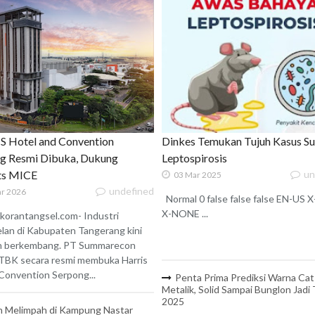
 Hotel and Convention
Dinkes Temukan Tujuh Kasus S
g Resmi Dibuka, Dukung
Leptospirosis
ats MICE
un
03 Mar 2025
undefined
r 2026
Normal 0 false false false EN-US
X-NONE ...
korantangsel.com- Industri
lan di Kabupaten Tangerang kini
n berkembang. PT Summarecon
TBK secara resmi membuka Harris
onvention Serpong...
Penta Prima Prediksi Warna Cat
Metalik, Solid Sampai Bunglon Jadi
2025
 Melimpah di Kampung Nastar