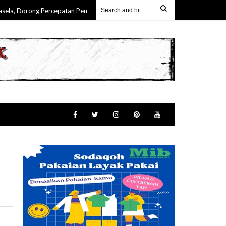
 Dorong Percepatan Pembangunan & Keterlibatan Nyata Masyarakat Maluku