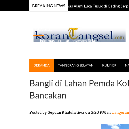
BREAKING NEWS
Anggota TNI Ditemukan Tewas Alami Luka Tusuk di Gading Serpong
l 2026
RANSEL
informasi seputar tangerang Selatan
BERANDA
TANGERANG SELATAN
KULINER
N
Bangli di Lahan Pemda Ko
Bancakan
Posted by SeputarKhatulistiwa
on 3:20 PM in
Tangeran