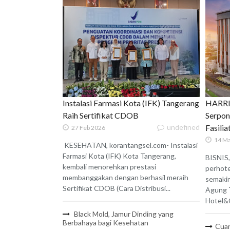
Instalasi Farmasi Kota (IFK) Tangerang
HARRIS
Raih Sertifikat CDOB
Serpon
undefined
Fasili
27 Feb 2026
14 Ma
KESEHATAN, korantangsel.com- Instalasi
Farmasi Kota (IFK) Kota Tangerang,
BISNIS,
kembali menorehkan prestasi
perhote
membanggakan dengan berhasil meraih
semaki
Sertifikat CDOB (Cara Distribusi...
Agung 
Hotel&C
Black Mold, Jamur Dinding yang
Berbahaya bagi Kesehatan
Cuan