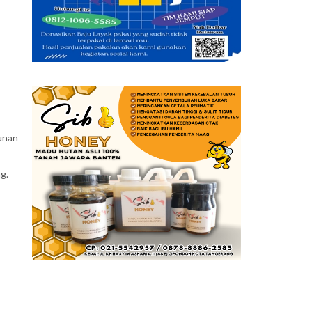
unan
g.