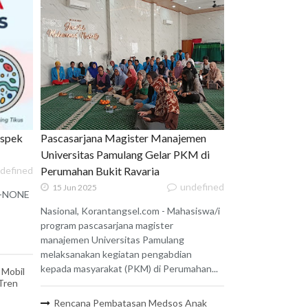
uspek
Pascasarjana Magister Manajemen
Universitas Pamulang Gelar PKM di
defined
Perumahan Bukit Ravaria
undefined
15 Jun 2025
 X-NONE
Nasional, Korantangsel.com - Mahasiswa/i
program pascasarjana magister
manajemen Universitas Pamulang
melaksanakan kegiatan pengabdian
kepada masyarakat (PKM) di Perumahan...
 Mobil
 Tren
Rencana Pembatasan Medsos Anak