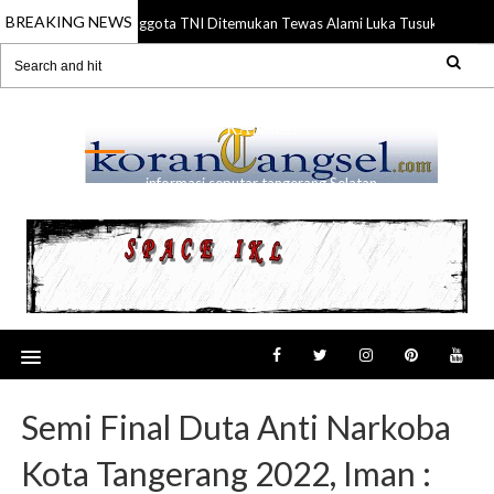
BREAKING NEWS
Anggota TNI Ditemukan Tewas Alami Luka Tusuk di Gading
21 Jul 2026
RANSEL
informasi seputar tangerang Selatan
Semi Final Duta Anti Narkoba
Kota Tangerang 2022, Iman :