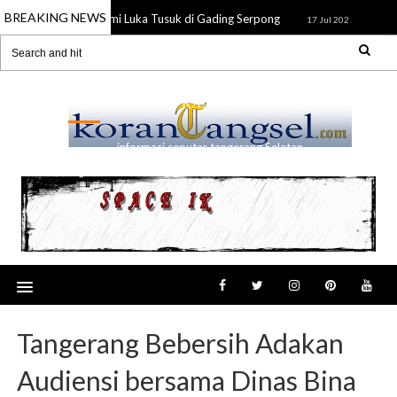
BREAKING NEWS
temukan Tewas Alami Luka Tusuk di Gading Serpong
Karang T
17 Jul 2026
RANSEL
informasi seputar tangerang Selatan
Tangerang Bebersih Adakan
Audiensi bersama Dinas Bina