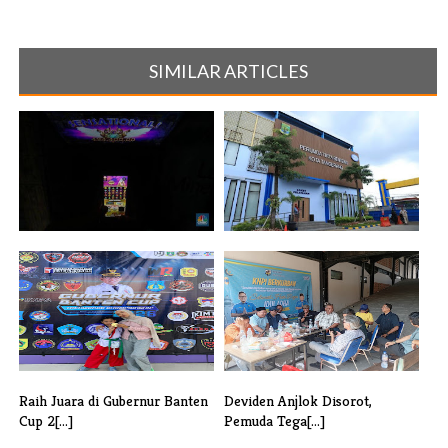
SIMILAR ARTICLES
Dugaan Praktik Perjudian di
Dugaan Penggelapan Oleh
Dazz X [...]
Oknum Pegaw[...]
Raih Juara di Gubernur Banten
Deviden Anjlok Disorot,
Cup 2[...]
Pemuda Tega[...]