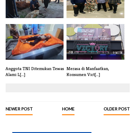
KNPI Kota Tangerang
Diduga Asisten Rumah Tangga
Qurbankan 1 Sap[...]
Jadi Ko[...]
Anggota TNI Ditemukan Tewas
Merasa di Manfaatkan,
Alami L[...]
Konsumen Vict[...]
NEWER POST
HOME
OLDER POST