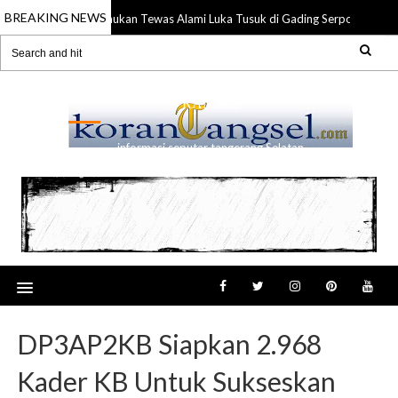
BREAKING NEWS
Anggota TNI Ditemukan Tewas Alami Luka Tusuk di Gading Serpong
17 
RANSEL
informasi seputar tangerang Selatan
DP3AP2KB Siapkan 2.968
Kader KB Untuk Sukseskan