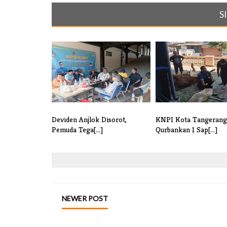
S
Deviden Anjlok Disorot,
KNPI Kota Tangerang
Pemuda Tega[...]
Qurbankan 1 Sap[...]
NEWER POST