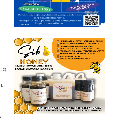
20).
pta
-
n