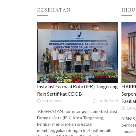
KESEHATAN
HIBU
Instalasi Farmasi Kota (IFK) Tangerang
HARRIS
Raih Sertifikat CDOB
Serpon
undefined
Fasili
27 Feb 2026
14 Ma
KESEHATAN, korantangsel.com- Instalasi
Farmasi Kota (IFK) Kota Tangerang,
BISNIS,
kembali menorehkan prestasi
perhote
membanggakan dengan berhasil meraih
semaki