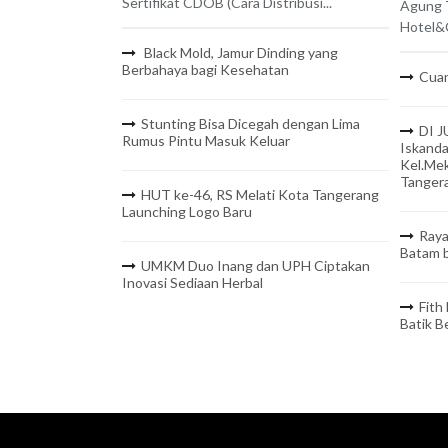
Sertifikat CDOB (Cara Distribusi...
Agung 
Hotel&C
Black Mold, Jamur Dinding yang
Berbahaya bagi Kesehatan
Cuan
Stunting Bisa Dicegah dengan Lima
DI J
Rumus Pintu Masuk Keluar
Iskanda
Kel.Mek
Tanger
HUT ke-46, RS Melati Kota Tangerang
Launching Logo Baru
Raya
Batam b
UMKM Duo Inang dan UPH Ciptakan
Inovasi Sediaan Herbal
Fith
Batik 