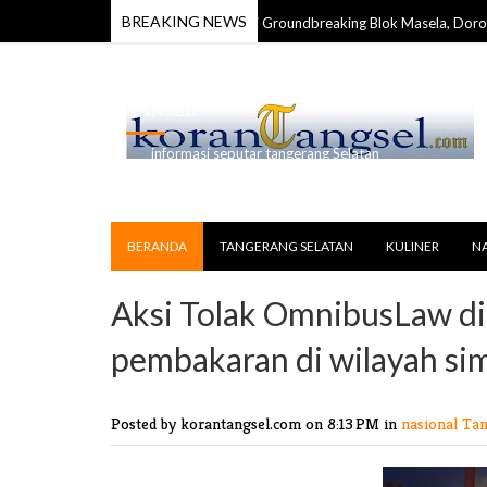
BREAKING NEWS
Karang Taruna Maluku Apresiasi Groundbreaking Blok Masela, Dorong Per
RANSEL
informasi seputar tangerang Selatan
BERANDA
TANGERANG SELATAN
KULINER
N
Aksi Tolak OmnibusLaw d
pembakaran di wilayah si
Posted by korantangsel.com
on 8:13 PM in
nasional
Tan