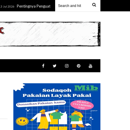
Pentingnya Penguatan Wawasan Kebangsaan Melalui Pemahaman Terhadap
6