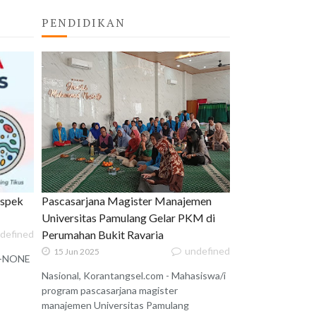
PENDIDIKAN
uspek
Pascasarjana Magister Manajemen
Universitas Pamulang Gelar PKM di
defined
Perumahan Bukit Ravaria
undefined
15 Jun 2025
 X-NONE
Nasional, Korantangsel.com - Mahasiswa/i
program pascasarjana magister
manajemen Universitas Pamulang