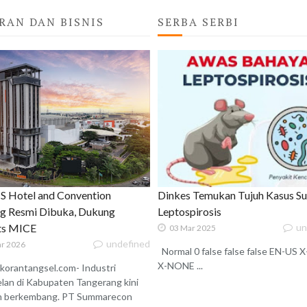
RAN DAN BISNIS
SERBA SERBI
 Hotel and Convention
Dinkes Temukan Tujuh Kasus S
g Resmi Dibuka, Dukung
Leptospirosis
ats MICE
un
03 Mar 2025
undefined
r 2026
Normal 0 false false false EN-US
X-NONE ...
korantangsel.com- Industri
lan di Kabupaten Tangerang kini
n berkembang. PT Summarecon