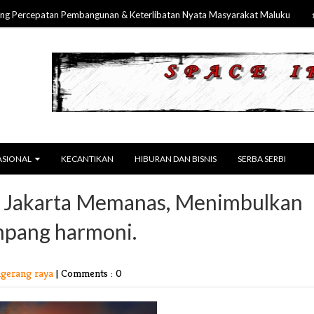
cepatan Pembangunan & Keterlibatan Nyata Masyarakat Maluku
13 Jul 202
ASIONAL
KECANTIKAN
HIBURAN DAN BISNIS
SERBA SERBI
i Jakarta Memanas, Menimbulkan
mpang harmoni.
gerang raya
|
Comments : 0