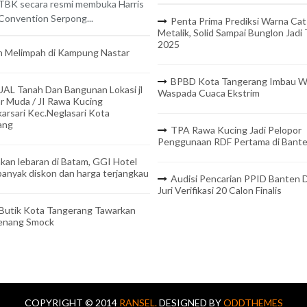
TBK secara resmi membuka Harris
onvention Serpong...
Penta Prima Prediksi Warna Cat
Metalik, Solid Sampai Bunglon Jadi
2025
 Melimpah di Kampung Nastar
BPBD Kota Tangerang Imbau W
UAL Tanah Dan Bangunan Lokasi jl
Waspada Cuaca Ekstrim
r Muda / JI Rawa Kucing
arsari Kec.Neglasari Kota
ang
TPA Rawa Kucing Jadi Pelopor
Penggunaan RDF Pertama di Bant
kan lebaran di Batam, GGI Hotel
anyak diskon dan harga terjangkau
Audisi Pencarian PPID Banten D
Juri Verifikasi 20 Calon Finalis
 Butik Kota Tangerang Tawarkan
Benang Smock
COPYRIGHT © 2014
RANSEL.
DESIGNED BY
ODDTHEMES