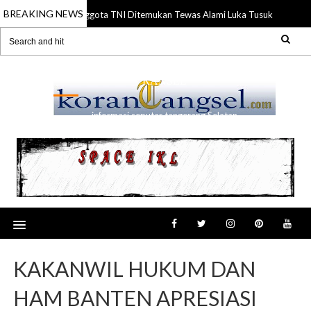
BREAKING NEWS
Anggota TNI Ditemukan Tewas Alami Luka Tusuk di Gading 
21 Jul 2026
RANSEL
informasi seputar tangerang Selatan
KAKANWIL HUKUM DAN
HAM BANTEN APRESIASI