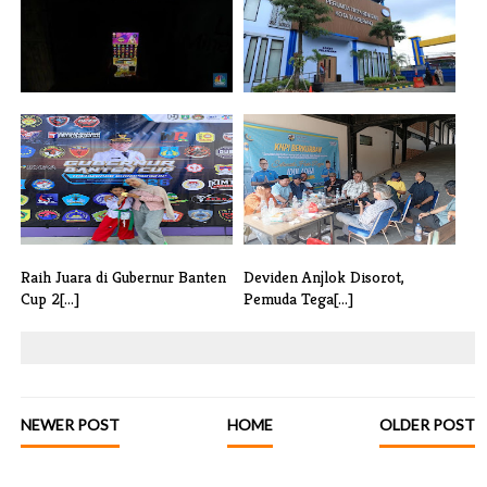
Dugaan Praktik Perjudian di
Dugaan Penggelapan Oleh
Dazz X [...]
Oknum Pegaw[...]
Raih Juara di Gubernur Banten
Deviden Anjlok Disorot,
Cup 2[...]
Pemuda Tega[...]
NEWER POST
HOME
OLDER POST