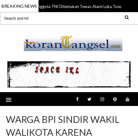
BREAKING NEWS
Anggota TNI Ditemukan Tewas Alami Luka Tusuk di Gadin
21 Jul 2026
RANSEL
informasi seputar tangerang Selatan
WARGA BPI SINDIR WAKIL
WALIKOTA KARENA