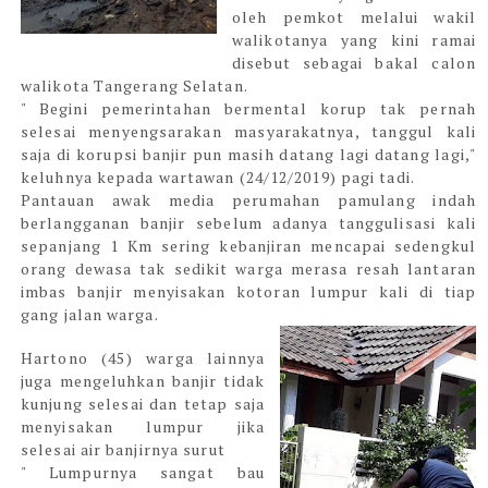
oleh pemkot melalui wakil
walikotanya yang kini ramai
disebut sebagai bakal calon
walikota Tangerang Selatan.
" Begini pemerintahan bermental korup tak pernah
selesai menyengsarakan masyarakatnya, tanggul kali
saja di korupsi banjir pun masih datang lagi datang lagi,"
keluhnya kepada wartawan (24/12/2019) pagi tadi.
Pantauan awak media perumahan pamulang indah
berlangganan banjir sebelum adanya tanggulisasi kali
sepanjang 1 Km sering kebanjiran mencapai sedengkul
orang dewasa tak sedikit warga merasa resah lantaran
imbas banjir menyisakan kotoran lumpur kali di tiap
gang jalan warga.
Hartono (45) warga lainnya
juga mengeluhkan banjir tidak
kunjung selesai dan tetap saja
menyisakan lumpur jika
selesai air banjirnya surut
" Lumpurnya sangat bau