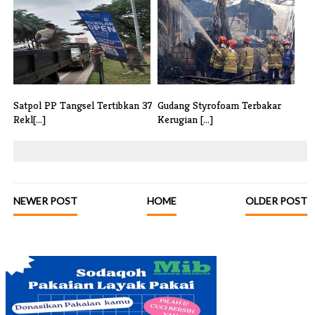
Waduh, SPG Anker Beer Sebut
Satpol PP Tangsel Gelar Razia
Belum T[...]
Tega[...]
Satpol PP Tangsel Tertibkan 37
Gudang Styrofoam Terbakar
Rekl[...]
Kerugian [...]
NEWER POST
HOME
OLDER POST