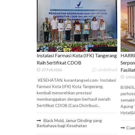
Instalasi Farmasi Kota (IFK) Tangerang
HARRIS
Raih Sertifikat CDOB
Serpon
undefined
Fasili
27 Feb 2026
14 Ma
KESEHATAN, korantangsel.com- Instalasi
Farmasi Kota (IFK) Kota Tangerang,
BISNIS,
kembali menorehkan prestasi
perhote
membanggakan dengan berhasil meraih
semaki
Sertifikat CDOB (Cara Distribusi...
Agung 
Hotel&C
Black Mold, Jamur Dinding yang
Berbahaya bagi Kesehatan
Cuan