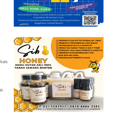
itals
uh