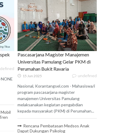
uspek
Pascasarjana Magister Manajemen
Universitas Pamulang Gelar PKM di
defined
Perumahan Bukit Ravaria
undefined
15 Jun 2025
 X-NONE
Nasional, Korantangsel.com - Mahasiswa/i
program pascasarjana magister
manajemen Universitas Pamulang
melaksanakan kegiatan pengabdian
kepada masyarakat (PKM) di Perumahan...
 Mobil
 Tren
Rencana Pembatasan Medsos Anak
Dapat Dukungan Psikolog