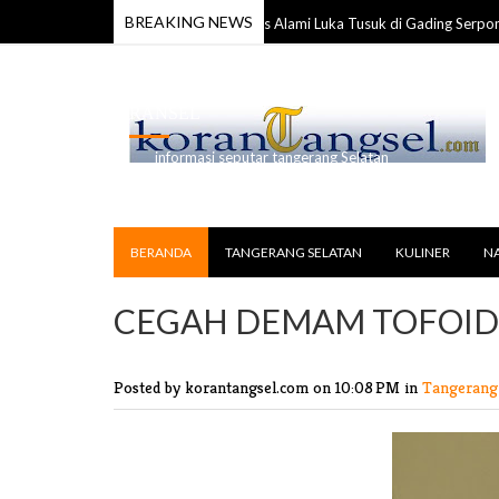
BREAKING NEWS
Anggota TNI Ditemukan Tewas Alami Luka Tusuk di Gading Serpong
2026
RANSEL
informasi seputar tangerang Selatan
BERANDA
TANGERANG SELATAN
KULINER
N
CEGAH DEMAM TOFOID
Posted by korantangsel.com
on 10:08 PM in
Tangerang