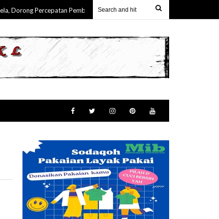
Dorong Percepatan Pembangunan & Keterlibatan Nyata Masyarakat Maluku