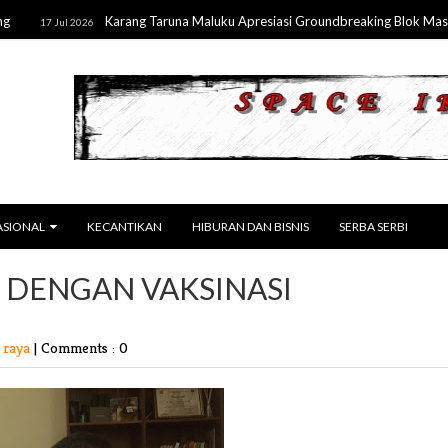
Karang Taruna Maluku Apresiasi Groundbreaking Blok Masela, 
17 Jul 2026
ASIONAL
KECANTIKAN
HIBURAN DAN BISNIS
SERBA SERBI
 DENGAN VAKSINASI
 raya
|
Comments : 0