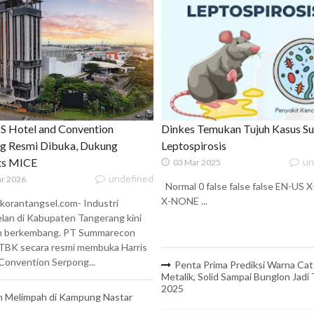
 Hotel and Convention
Dinkes Temukan Tujuh Kasus S
g Resmi Dibuka, Dukung
Leptospirosis
ats MICE
un
03 Mar 2025
undefined
r 2026
Normal 0 false false false EN-US
X-NONE ...
korantangsel.com- Industri
lan di Kabupaten Tangerang kini
n berkembang. PT Summarecon
TBK secara resmi membuka Harris
onvention Serpong...
Penta Prima Prediksi Warna Cat
Metalik, Solid Sampai Bunglon Jadi
2025
 Melimpah di Kampung Nastar