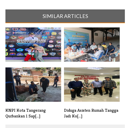
SIMILAR ARTICLES
Raih Juara di Gubernur Banten
Deviden Anjlok Disorot,
Cup 2[...]
Pemuda Tega[...]
KNPI Kota Tangerang
Diduga Asisten Rumah Tangga
Qurbankan 1 Sap[...]
Jadi Ko[...]