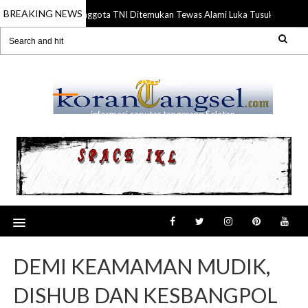
BREAKING NEWS
Anggota TNI Ditemukan Tewas Alami Luka Tusuk di Gading
21 Jul 2026
RANSEL
informasi seputar tangerang Selatan
DEMI KEAMAMAN MUDIK,
DISHUB DAN KESBANGPOL