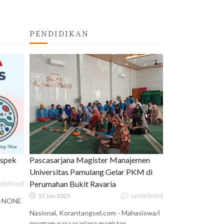
PENDIDIKAN
uspek
Pascasarjana Magister Manajemen
Universitas Pamulang Gelar PKM di
defined
Perumahan Bukit Ravaria
undefined
15 Jun 2025
 X-NONE
Nasional, Korantangsel.com - Mahasiswa/i
program pascasarjana magister