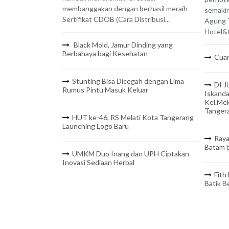
membanggakan dengan berhasil meraih
semaki
Sertifikat CDOB (Cara Distribusi...
Agung 
Hotel&C
Black Mold, Jamur Dinding yang
Berbahaya bagi Kesehatan
Cuan
Stunting Bisa Dicegah dengan Lima
DI J
Rumus Pintu Masuk Keluar
Iskanda
Kel.Mek
Tanger
HUT ke-46, RS Melati Kota Tangerang
Launching Logo Baru
Raya
Batam b
UMKM Duo Inang dan UPH Ciptakan
Inovasi Sediaan Herbal
Fith
Batik 