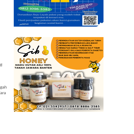
ng
egah
iara