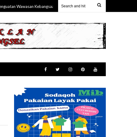
an Wawasan Kebangsaan Melalui Pemahaman Terhadap Empat Pilar MPR RI