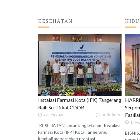
KESEHATAN
HIBU
Instalasi Farmasi Kota (IFK) Tangerang
HARRIS
Raih Sertifikat CDOB
Serpon
undefined
Fasili
27 Feb 2026
14 Ma
KESEHATAN, korantangsel.com- Instalasi
Farmasi Kota (IFK) Kota Tangerang,
BISNIS,
kembali menorehkan prestasi
perhote