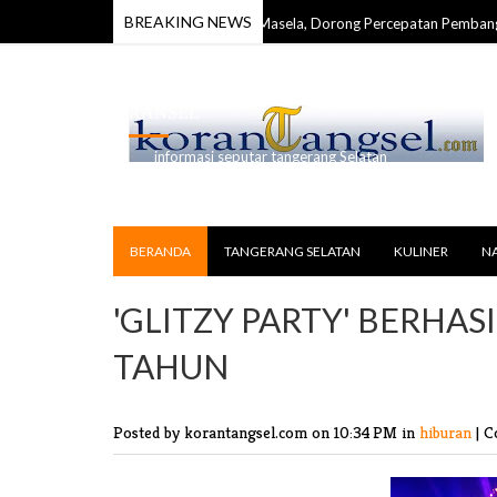
BREAKING NEWS
 Apresiasi Groundbreaking Blok Masela, Dorong Percepatan Pembangunan &
RANSEL
informasi seputar tangerang Selatan
BERANDA
TANGERANG SELATAN
KULINER
N
'GLITZY PARTY' BERHAS
TAHUN
Posted by korantangsel.com
on 10:34 PM in
hiburan
|
C