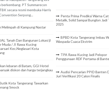
n berkembang. PT Summarecon
TBK secara resmi membuka Harris
onvention Serpong...
Penta Prima Prediksi Warna Cat
Metalik, Solid Sampai Bunglon Jadi
2025
 Melimpah di Kampung Nastar
BPBD Kota Tangerang Imbau W
UAL Tanah Dan Bangunan Lokasi jl
Waspada Cuaca Ekstrim
r Muda / JI Rawa Kucing
arsari Kec.Neglasari Kota
ang
TPA Rawa Kucing Jadi Pelopor
Penggunaan RDF Pertama di Bant
kan lebaran di Batam, GGI Hotel
anyak diskon dan harga terjangkau
Audisi Pencarian PPID Banten D
Juri Verifikasi 20 Calon Finalis
 Butik Kota Tangerang Tawarkan
Benang Smock