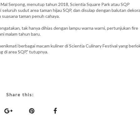
Mal Serpong, menutup tahun 2018, Scientia Square Park atau SQP
 seluruh sudut area taman hijau SQP, dan disulap dengan balutan dekora
n suasana taman penuh cahaya.
gatakan, tak hanya dihias dengan lampu warna warni, pertunjukan fire
ni malam tahun baru.
ikmati berbagai macam kuliner di Scientia Culinary Festival yang berlo
g di area SQP," tutupnya.
Share this: