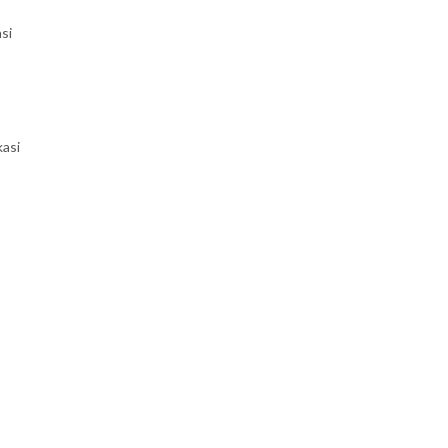
si
kasi