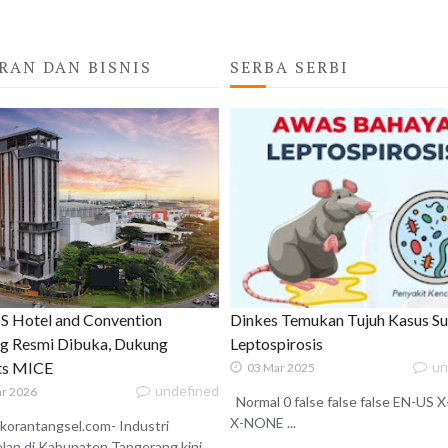
RAN DAN BISNIS
SERBA SERBI
 Hotel and Convention
Dinkes Temukan Tujuh Kasus S
g Resmi Dibuka, Dukung
Leptospirosis
ats MICE
un
03 Mar 2025
undefined
r 2026
Normal 0 false false false EN-US
X-NONE ...
korantangsel.com- Industri
lan di Kabupaten Tangerang kini