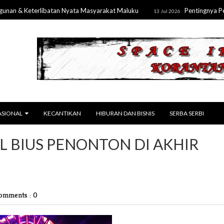
 Keterlibatan Nyata Masyarakat Maluku
Pentingnya Penguat
13 Jul 2026
ASIONAL
KECANTIKAN
HIBURAN DAN BISNIS
SERBA SERBI
IL BIUS PENONTON DI AKHIR
omments : 0