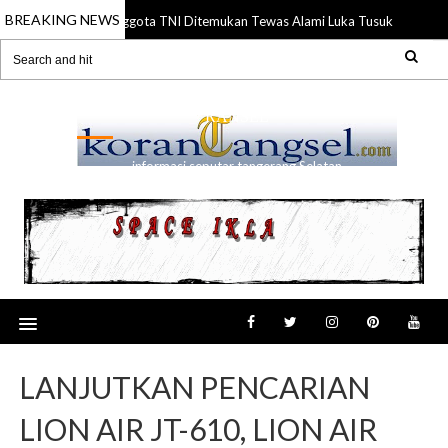
BREAKING NEWS
Anggota TNI Ditemukan Tewas Alami Luka Tusuk di Gading
21 Jul 2026
RANSEL
informasi seputar tangerang Selatan
LANJUTKAN PENCARIAN
LION AIR JT-610, LION AIR