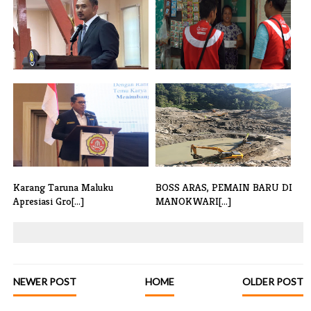
Program Pascasarjana R Bayu
Akhirnya Aktif Juga Internet
Probo S[...]
Rakyat[...]
Karang Taruna Maluku
BOSS ARAS, PEMAIN BARU DI
Apresiasi Gro[...]
MANOKWARI[...]
NEWER POST
HOME
OLDER POST