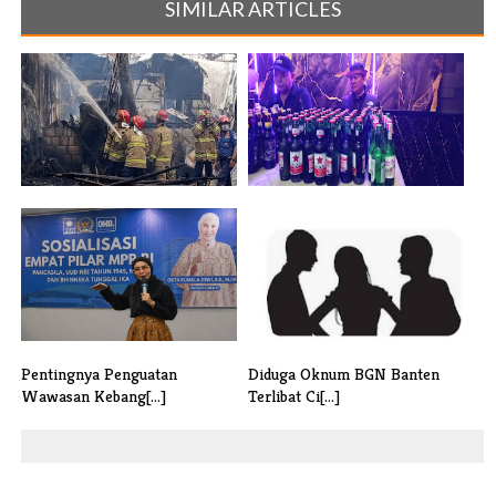
SIMILAR ARTICLES
Gudang Styrofoam Terbakar
Gelar Razia Puluhan Botol
Kerugian [...]
Miras Dan[...]
Pentingnya Penguatan
Diduga Oknum BGN Banten
Wawasan Kebang[...]
Terlibat Ci[...]