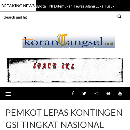
BREAKING NEWS
Anggota TNI Ditemukan Tewas Alami Luka Tusuk di Gading
21 Jul 2026
RANSEL
informasi seputar tangerang Selatan
PEMKOT LEPAS KONTINGEN
GSI TINGKAT NASIONAL