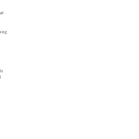
al-
rang
is
i