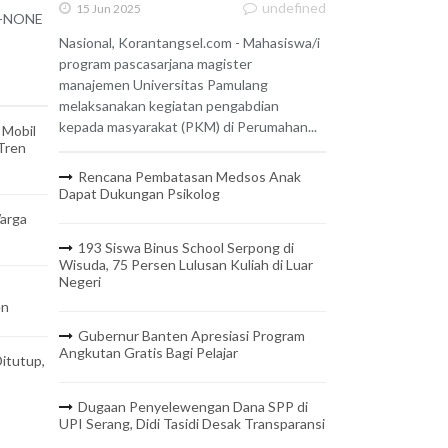
undefined
15 Jun 2025
 X-NONE
Nasional, Korantangsel.com - Mahasiswa/i
program pascasarjana magister
manajemen Universitas Pamulang
melaksanakan kegiatan pengabdian
kepada masyarakat (PKM) di Perumahan...
 Mobil
 Tren
Rencana Pembatasan Medsos Anak
Dapat Dukungan Psikolog
arga
193 Siswa Binus School Serpong di
Wisuda, 75 Persen Lulusan Kuliah di Luar
Negeri
en
Gubernur Banten Apresiasi Program
Angkutan Gratis Bagi Pelajar
itutup,
Dugaan Penyelewengan Dana SPP di
UPI Serang, Didi Tasidi Desak Transparansi