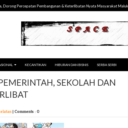
ong Percepatan Pembangunan & Keterlibatan Nyata Masyarakat Maluku
ASIONAL
KECANTIKAN
HIBURAN DAN BISNIS
SERBA SERBI
 PEMERINTAH, SEKOLAH DAN
RLIBAT
selatan
|
Comments : 0