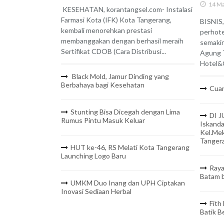
14 Ma
KESEHATAN, korantangsel.com- Instalasi
Farmasi Kota (IFK) Kota Tangerang,
BISNIS,
kembali menorehkan prestasi
perhote
membanggakan dengan berhasil meraih
semaki
Sertifikat CDOB (Cara Distribusi...
Agung 
Hotel&C
Black Mold, Jamur Dinding yang
Berbahaya bagi Kesehatan
Cuan
Stunting Bisa Dicegah dengan Lima
DI J
Rumus Pintu Masuk Keluar
Iskanda
Kel.Mek
Tanger
HUT ke-46, RS Melati Kota Tangerang
Launching Logo Baru
Raya
Batam b
UMKM Duo Inang dan UPH Ciptakan
Inovasi Sediaan Herbal
Fith
Batik 