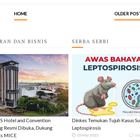
HOME
OLDER POS
RAN DAN BISNIS
SERBA SERBI
 Hotel and Convention
Dinkes Temukan Tujuh Kasus S
g Resmi Dibuka, Dukung
Leptospirosis
ats MICE
un
03 Mar 2025