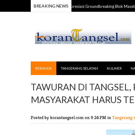
BREAKING NEWS
Karang Taruna Maluku Apresiasi Groundbreaking Blok Masela, Dor
 Jul 2026
RANSEL
informasi seputar tangerang Selatan
BERANDA
TANGERANG SELATAN
KULINER
N
TAWURAN DI TANGSEL,
MASYARAKAT HARUS TE
Posted by korantangsel.com
on 9:24 PM in
Tangerang 