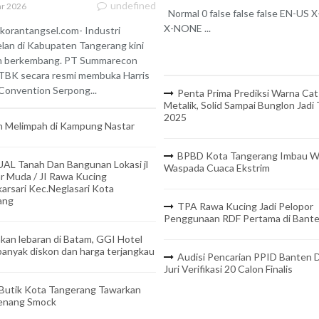
undefined
r 2026
Normal 0 false false false EN-US
X-NONE ...
korantangsel.com- Industri
lan di Kabupaten Tangerang kini
n berkembang. PT Summarecon
TBK secara resmi membuka Harris
onvention Serpong...
Penta Prima Prediksi Warna Cat
Metalik, Solid Sampai Bunglon Jadi
2025
 Melimpah di Kampung Nastar
BPBD Kota Tangerang Imbau W
UAL Tanah Dan Bangunan Lokasi jl
Waspada Cuaca Ekstrim
r Muda / JI Rawa Kucing
arsari Kec.Neglasari Kota
ang
TPA Rawa Kucing Jadi Pelopor
Penggunaan RDF Pertama di Bant
kan lebaran di Batam, GGI Hotel
anyak diskon dan harga terjangkau
Audisi Pencarian PPID Banten D
Juri Verifikasi 20 Calon Finalis
 Butik Kota Tangerang Tawarkan
Benang Smock