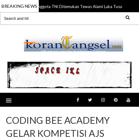
BREAKING NEWS
Anggota TNI Ditemukan Tewas Alami Luka Tusuk di Gading
21 Jul 2026
RANSEL
informasi seputar tangerang Selatan
CODING BEE ACADEMY
GELAR KOMPETISI AJS