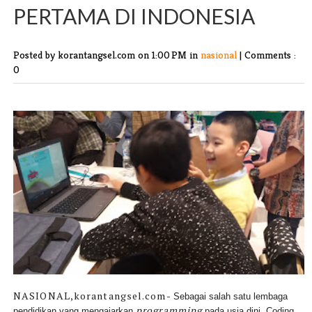
PERTAMA DI INDONESIA
Posted by korantangsel.com
on 1:00 PM in
nasional
|
Comments :
0
NASIONAL,korantangsel.com-
Sebagai salah satu lembaga
programming
pendidikan yang mengajarkan
pada usia dini, Coding