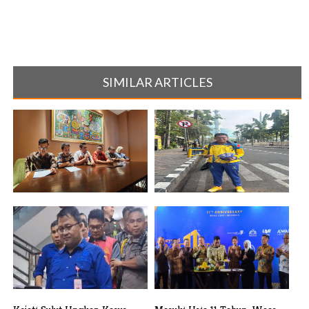
SIMILAR ARTICLES
Garuda Institute Dukung
Revandra Jaya Putra, Atlet
Program MBG[...]
Muda Kot[...]