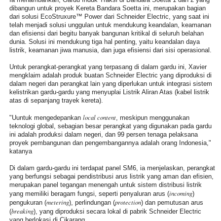
dibangun untuk proyek Kereta Bandara Soetta ini, merupakan bagian
dari solusi EcoStruxure™ Power dari Schneider Electric, yang saat ini
telah menjadi solusi unggulan untuk mendukung keandalan, keamanan
dan efisiensi dari begitu banyak bangunan kritikal di seluruh belahan
dunia. Solusi ini mendukung tiga hal penting, yaitu keandalan daya
listrik, keamanan jiwa manusia, dan juga efisiensi dari sisi operasional.
Untuk perangkat-perangkat yang terpasang di dalam gardu ini, Xavier
mengklaim adalah produk buatan Schneider Electric yang diproduksi di
dalam negeri dan perangkat lain yang diperlukan untuk integrasi sistem
kelistrikan gardu-gardu yang menyuplai Listrik Aliran Atas (kabel listrik
atas di sepanjang trayek kereta).
local content
"Uuntuk mengedepankan
, meskipun menggunakan
teknologi global, sebagian besar perangkat yang digunakan pada gardu
ini adalah produksi dalam negeri, dan 99 persen tenaga pelaksana
proyek pembangunan dan pengembangannya adalah orang Indonesia,"
katanya
Di dalam gardu-gardu ini terdapat panel SM6, ia menjelaskan, perangkat
yang berfungsi sebagai pendistribusi arus listrik yang aman dan efisien,
merupakan panel tegangan menengah untuk sistem distribusi listrik
incoming
yang memiliki beragam fungsi, seperti penyaluran arus (
)
metering
protection
pengukuran (
), perlindungan (
) dan pemutusan arus
breaking
(
), yang diproduksi secara lokal di pabrik Schneider Electric
yang berlokasi di Cikarang.