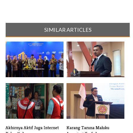
SIMILAR ARTICLES
Masuki Usia 11 Tahun, Waas
Program Pascasarjana R Bayu
Corp Ind[...]
Probo S[...]
Akhirnya Aktif Juga Internet
Karang Taruna Maluku