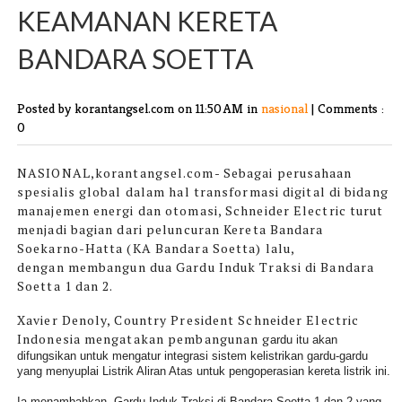
KEAMANAN KERETA
BANDARA SOETTA
Posted by korantangsel.com
on 11:50 AM in
nasional
|
Comments :
0
NASIONAL,korantangsel.com-
Sebagai perusahaan
spesialis global dalam hal transformasi digital di bidang
manajemen energi dan otomasi, Schneider Electric
turut
menjadi bagian dari peluncuran Kereta Bandara
Soekarno-Hatta (KA Bandara Soetta) lalu,
dengan
membangun dua Gardu Induk Traksi di Bandara
Soetta 1 dan 2.
Xavier Denoly, Country President Schneider Electric
Indonesia mengatakan pembangunan g
ardu itu akan
difungsikan untuk mengatur integrasi sistem kelistrikan gardu-gardu
yang menyuplai Listrik Aliran Atas untuk pengoperasian kereta listrik ini.
Ia menambahkan, Gardu Induk Traksi di Bandara Soetta 1 dan 2 yang