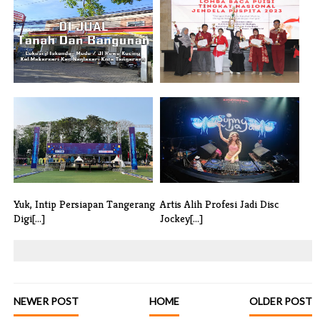
DI JUAL Tanah Dan Bangunan
Tahun Ini Giliranmu! Lomba
Lokasi j[...]
Baca Pui[...]
Yuk, Intip Persiapan Tangerang
Artis Alih Profesi Jadi Disc
Digi[...]
Jockey[...]
NEWER POST
HOME
OLDER POST