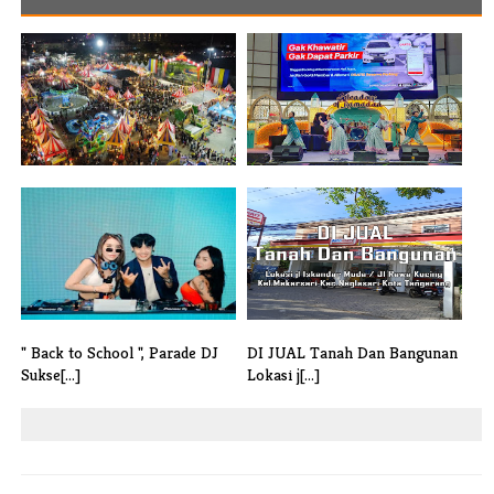
Isi Liburan Sekolah, SMS
Event Bulan Ramadhan
Carnival B[...]
“Splendour of [...]
" Back to School ", Parade DJ
DI JUAL Tanah Dan Bangunan
Sukse[...]
Lokasi j[...]