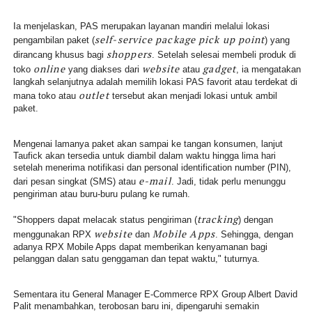
Ia menjelaskan, PAS merupakan layanan mandiri melalui lokasi
self-service package pick up point
pengambilan paket (
) yang
shoppers
dirancang khusus bagi
. Setelah selesai membeli produk di
online
website
gadget
toko
yang diakses dari
atau
, ia mengatakan
langkah selanjutnya adalah memilih lokasi PAS favorit atau terdekat di
outlet
mana toko atau
tersebut akan menjadi lokasi untuk ambil
paket.
Mengenai lamanya paket akan sampai ke tangan konsumen, lanjut
Taufick akan tersedia untuk diambil dalam waktu hingga lima hari
setelah menerima notifikasi dan personal identification number (PIN),
e-mail
dari pesan singkat (SMS) atau
. Jadi, tidak perlu menunggu
pengiriman atau buru-buru pulang ke rumah.
tracking
"Shoppers dapat melacak status pengiriman (
) dengan
website
Mobile Apps
menggunakan RPX
dan
. Sehingga, dengan
adanya RPX Mobile Apps dapat memberikan kenyamanan bagi
pelanggan dalan satu genggaman dan tepat waktu," tuturnya.
Sementara itu General Manager E-Commerce RPX Group Albert David
Palit menambahkan, terobosan baru ini, dipengaruhi semakin