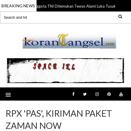
BREAKING NEWS
Anggota TNI Ditemukan Tewas Alami Luka Tusuk di Gading
21 Jul 2026
RANSEL
informasi seputar tangerang Selatan
RPX 'PAS', KIRIMAN PAKET
ZAMAN NOW