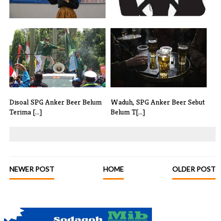
Pentingnya Penguatan
Diduga Oknum BGN Banten
Wawasan Kebang[...]
Terlibat Ci[...]
Disoal SPG Anker Beer Belum
Waduh, SPG Anker Beer Sebut
Terima [...]
Belum T[...]
NEWER POST
HOME
OLDER POST